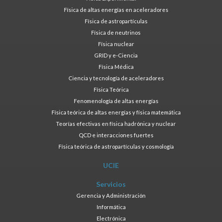
Física de altas energías en aceleradores
Física de astropartículas
Física de neutrinos
Física nuclear
GRID y e-Ciencia
Física Médica
Ciencia y tecnología de aceleradores
Física Teórica
Fenomenología de altas energías
Física teórica de altas energías y física matemática
Teorías efectivas en física hadrónica y nuclear
QCD e interacciones fuertes
Física teórica de astropartículas y cosmología
UCIE
Servicios
Gerencia y Administración
Informática
Electrónica