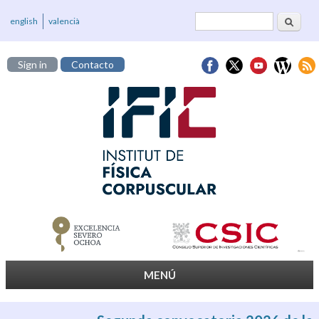
Buscar
Formulario de
english
valencià
búsqueda
Sign in
Contacto
MENÚ