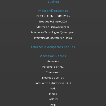
Igualtat
Màster/Doctorats
BECAS JAE INTRO ICU 2026
Beques JAE Intro 2026
Màster en Física Avançada
Màster en Tecnologies Quàntiques
Programa de Doctorat en Física
Ofertes d'ocupació i beques
Accessos Ràpids
Artemisa
Personal de l'IFIC
Correu web
Llestes de correu
Intervenció (Autoservei IRT)
HAL
Indico
WIKI.JS
Twiki