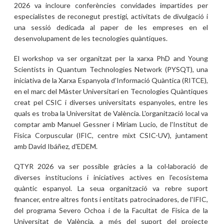
2026 va incloure conferències convidades impartides per
especialistes de reconegut prestigi, activitats de divulgació i
una sessió dedicada al paper de les empreses en el
desenvolupament de les tecnologies quàntiques.
El workshop va ser organitzat per la xarxa PhD and Young
Scientists in Quantum Technologies Network (PYSQT), una
iniciativa de la Xarxa Espanyola d'Informació Quàntica (RITCE),
en el marc del Màster Universitari en Tecnologies Quàntiques
creat pel CSIC i diverses universitats espanyoles, entre les
quals es troba la Universitat de València. L'organització local va
comptar amb Manuel Gessner i Miriam Lucio, de l'Institut de
Física Corpuscular (IFIC, centre mixt CSIC-UV), juntament
amb David Ibáñez, d'EDEM.
QTYR 2026 va ser possible gràcies a la col·laboració de
diverses institucions i iniciatives actives en l'ecosistema
quàntic espanyol. La seua organització va rebre suport
financer, entre altres fonts i entitats patrocinadores, de l'IFIC,
del programa Severo Ochoa i de la Facultat de Física de la
Universitat de València, a més del suport del projecte