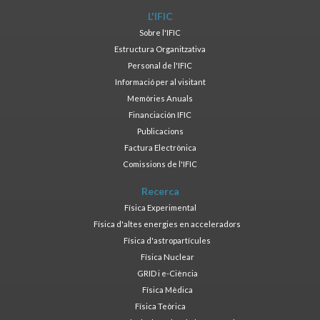
L'IFIC
Sobre l'IFIC
Estructura Organitzativa
Personal de l'IFIC
Informació per al visitant
Memòries Anuals
Financiación IFIC
Publicacions
Factura Electrònica
Comissions de l'IFIC
Recerca
Física Experimental
Física d'altes energies en acceleradors
Física d'astropartícules
Física Nuclear
GRID i e-Ciència
Física Mèdica
Física Teòrica