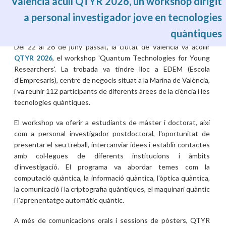
València acull QTYR 2026, un workshop dirigit
a personal investigador jove en tecnologies
quàntiques
dt., 07/07/2026 - 12:48
Del 22 al 26 de juny passat, la ciutat de València va acollir
QTYR 2026
, el workshop 'Quantum Technologies for Young
Researchers'. La trobada va tindre lloc a EDEM (Escola
d'Empresaris), centre de negocis situat a la Marina de València,
i va reunir 112 participants de diferents àrees de la ciència i les
tecnologies quàntiques.
El workshop va oferir a estudiants de màster i doctorat, així
com a personal investigador postdoctoral, l'oportunitat de
presentar el seu treball, intercanviar idees i establir contactes
amb col·legues de diferents institucions i àmbits
d'investigació. El programa va abordar temes com la
computació quàntica, la informació quàntica, l'òptica quàntica,
la comunicació i la criptografia quàntiques, el maquinari quàntic
i l'aprenentatge automàtic quàntic.
A més de comunicacions orals i sessions de pòsters, QTYR