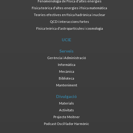
Fenomenologia de Física d'altes energies
Física teòrica d'altes energies i física matemàtica
Teories efectives en física hadrònica i nuclear
QCD i interaccions fortes
Física teòrica d'astropartícules i cosmologia
UCIE
Serveis
Gerència i Administració
Informàtica
Mecànica
Biblioteca
Manteniment
Divulgació
Materials
Activitats
Projecte Meitner
Podcast Oscil·lador Harmònic