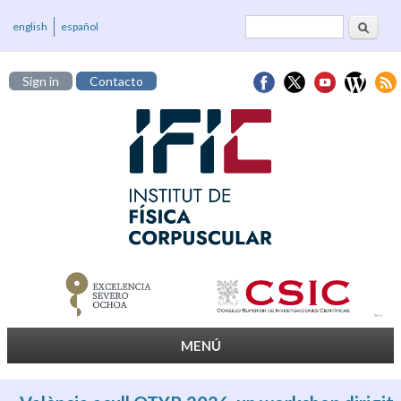
Cerca
Formulari de
english
español
cerca
Sign in
Contacto
MENÚ