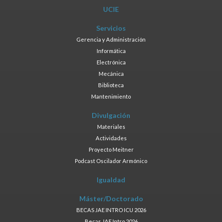
UCIE
Servicios
Gerencia y Administración
Informática
Electrónica
Mecánica
Biblioteca
Mantenimiento
Divulgación
Materiales
Actividades
Proyecto Meitner
Podcast Oscilador Armónico
Igualdad
Máster/Doctorado
BECAS JAE INTRO ICU 2026
Becas JAE Intro 2026