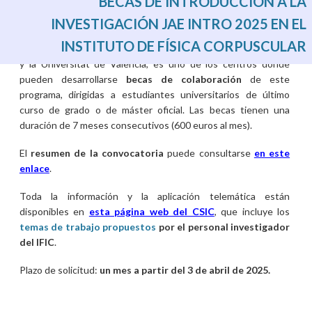
BECAS DE INTRODUCCIÓN A LA
INVESTIGACIÓN JAE INTRO 2025 EN EL
INSTITUTO DE FÍSICA CORPUSCULAR
El Instituto de Física Corpuscular (IFIC), centro mixto del CSIC
y la Universitat de València, es uno de los centros donde
pueden desarrollarse
becas de colaboración
de este
programa, dirigidas a estudiantes universitarios de último
curso de grado o de máster oficial. Las becas tienen una
duración de 7 meses consecutivos (600 euros al mes).
El
resumen de la convocatoria
puede consultarse
en este
enlace
.
Toda la información y la aplicación telemática están
disponibles en
esta página web del CSIC
, que incluye los
temas de trabajo
propuestos
por el personal investigador
del IFIC
.
Plazo de solicitud:
un mes a partir del 3 de abril de 2025.