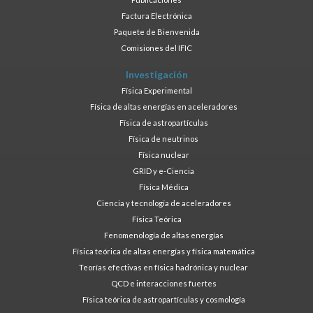
Factura Electrónica
Paquete de Bienvenida
Comisiones del IFIC
Investigación
Física Experimental
Física de altas energías en aceleradores
Física de astropartículas
Física de neutrinos
Física nuclear
GRID y e-Ciencia
Física Médica
Ciencia y tecnología de aceleradores
Física Teórica
Fenomenología de altas energías
Física teórica de altas energías y física matemática
Teorías efectivas en física hadrónica y nuclear
QCD e interacciones fuertes
Física teórica de astropartículas y cosmología