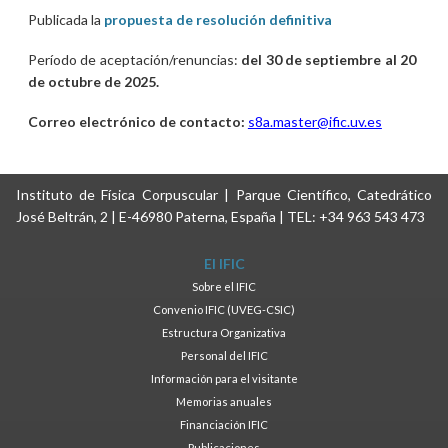
Publicada la
propuesta de resolución definitiva
Período de aceptación/renuncias:
del
30 de septiembre al 20
de octubre de 2025.
Correo electrónico de contacto:
s8a.master@ific.uv.es
Instituto de Física Corpuscular | Parque Científico, Catedrático
José Beltrán, 2 | E-46980 Paterna, España | TEL: +34 963 543 473
El IFIC
Sobre el IFIC
Convenio IFIC (UVEG-CSIC)
Estructura Organizativa
Personal del IFIC
Información para el visitante
Memorias anuales
Financiación IFIC
Publicaciones