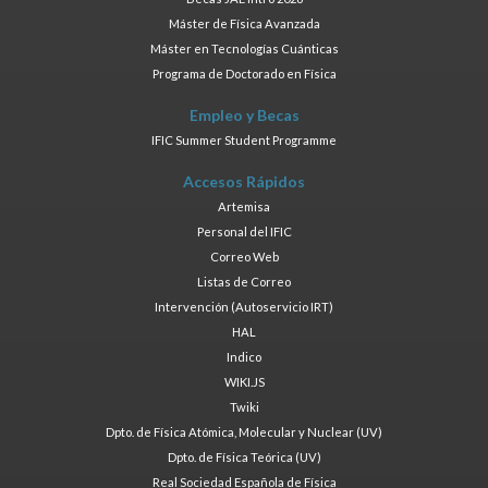
Máster de Física Avanzada
Máster en Tecnologías Cuánticas
Programa de Doctorado en Física
Empleo y Becas
IFIC Summer Student Programme
Accesos Rápidos
Artemisa
Personal del IFIC
Correo Web
Listas de Correo
Intervención (Autoservicio IRT)
HAL
Indico
WIKI.JS
Twiki
Dpto. de Física Atómica, Molecular y Nuclear (UV)
Dpto. de Física Teórica (UV)
Real Sociedad Española de Física