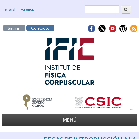
Buscar
Formulario de
english
valencià
búsqueda
Sign in
Contacto
MENÚ