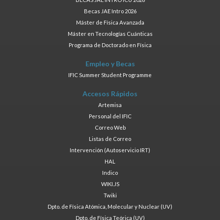
Becas JAE Intro 2026
Máster de Física Avanzada
Máster en Tecnologías Cuánticas
Programa de Doctorado en Física
Empleo y Becas
IFIC Summer Student Programme
Accesos Rápidos
Artemisa
Personal del IFIC
Correo Web
Listas de Correo
Intervención (Autoservicio IRT)
HAL
Indico
WIKI.JS
Twiki
Dpto. de Física Atómica, Molecular y Nuclear (UV)
Dpto. de Física Teórica (UV)