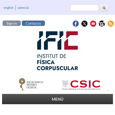
Buscar
Formulario de
english
valencià
búsqueda
Sign in
Contacto
MENÚ