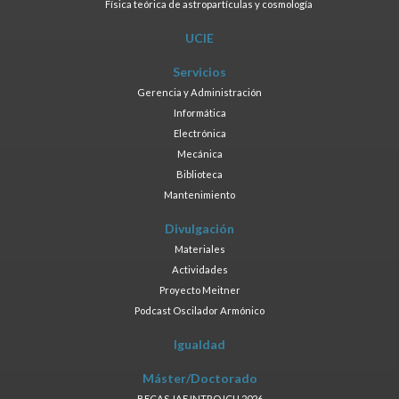
Física teórica de astropartículas y cosmología
UCIE
Servicios
Gerencia y Administración
Informática
Electrónica
Mecánica
Biblioteca
Mantenimiento
Divulgación
Materiales
Actividades
Proyecto Meitner
Podcast Oscilador Armónico
Igualdad
Máster/Doctorado
BECAS JAE INTRO ICU 2026