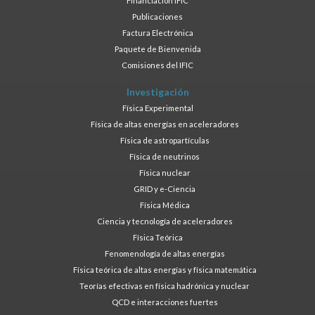
Financiación IFIC
Publicaciones
Factura Electrónica
Paquete de Bienvenida
Comisiones del IFIC
Investigación
Física Experimental
Física de altas energías en aceleradores
Física de astropartículas
Física de neutrinos
Física nuclear
GRID y e-Ciencia
Física Médica
Ciencia y tecnología de aceleradores
Física Teórica
Fenomenología de altas energías
Física teórica de altas energías y física matemática
Teorías efectivas en física hadrónica y nuclear
QCD e interacciones fuertes