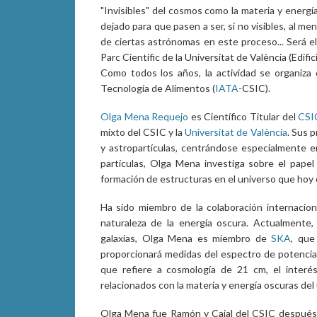
"Invisibles" del cosmos como la materia y energí
dejado para que pasen a ser, si no visibles, al me
de ciertas astrónomas en este proceso... Será el
Parc Científic de la Universitat de València (Edifi
Como todos los años, la actividad se organiza 
Tecnología de Alimentos (
IATA
-CSIC).
Olga Mena Requejo
es Científico Titular del
CSI
mixto del CSIC y la
Universitat de València
. Sus 
y astropartículas, centrándose especialmente en
partículas, Olga Mena investiga sobre el papel
formación de estructuras en el universo que hoy
Ha sido miembro de la colaboración internacio
naturaleza de la energía oscura. Actualmente
galaxias, Olga Mena es miembro de
SKA
, que
proporcionará medidas del espectro de potencias
que refiere a cosmología de 21 cm, el inter
relacionados con la materia y energía oscuras del u
Olga Mena fue Ramón y Cajal del CSIC después d