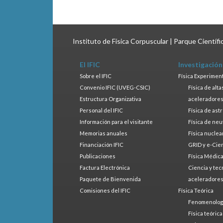
Instituto de Física Corpuscular | Parque Científ
El IFIC
Investigación
Sobre el IFIC
Física Experimen
Convenio IFIC (UVEG-CSIC)
Física de alt
Estructura Organizativa
aceleradore
Personal del IFIC
Física de ast
Información para el visitante
Física de neu
Memorias anuales
Física nuclea
Financiación IFIC
GRID y e-Cie
Publicaciones
Física Médic
Factura Electrónica
Ciencia y tec
Paquete de Bienvenida
aceleradore
Comisiones del IFIC
Física Teórica
Fenomenologí
Física teóric