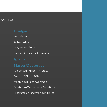
3 543 473
Divulgación
Materiales
Actividades
Proyecto Meitner
Podcast Oscilador Armónico
Igualdad
Máster/Doctorado
BECAS JAE INTRO ICU 2026
Becas JAE Intro 2026
Máster de Física Avanzada
Máster en Tecnologías Cuánticas
Programa de Doctorado en Física