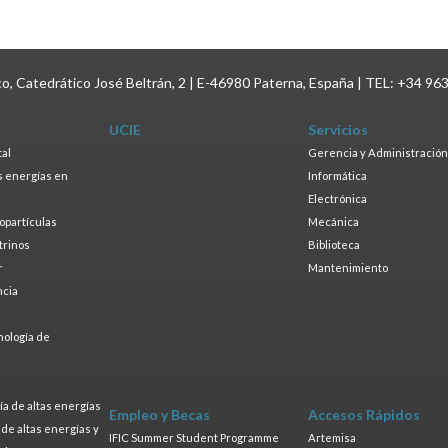
ico, Catedrático José Beltrán, 2 | E-46980 Paterna, España | TEL: +34 96
UCIE
Servicios
tal
Gerencia y Administración
as energías en
Informática
s
Electrónica
ropartículas
Mecánica
trinos
Biblioteca
r
Mantenimiento
ncia
a
nología de
s
a de altas energías
Empleo y Becas
Accesos Rápidos
a de altas energías y
IFIC Summer Student Programme
Artemisa