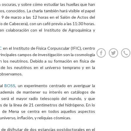
a oscuras, y sobre cómo estudiar las huellas que han
nos, conocidos. La charla también hará visible el papel
 9 de marzo a las 12 horas en el Salón de Actos del
cio de Cabecera), con un café previo a las 11:30 horas.
en colaboración con el Instituto de Agroquímica y
C
en el Instituto de Física Corpuscular (IFIC), centro
principales campos de investigación son la cosmología
 los neutrinos. Debido a su formación en física de
 de los neutrinos en el universo temprano y en la
 observamos.
nal
BOSS
, un experimento centrado en averiguar la
, además de mantener su interés en catálogos de
 será el mayor radio telescopio del mundo, y que
 de la línea de 21 centímetros del hidrógeno. En lo
és de Mena se centra en todos aquellos aspectos
niverso, inflación, y reliquias cósmicas.
e disfrutar de dos estancias postdoctorales en el