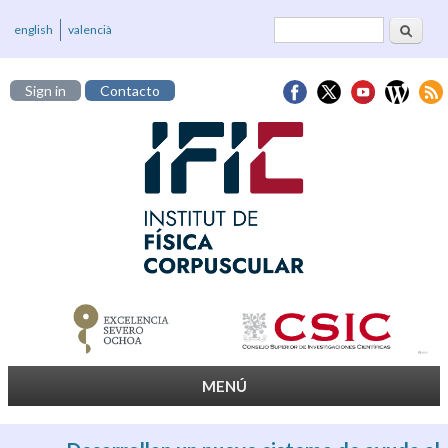
Buscar
Formulario de
english
valencià
búsqueda
Sign in
Contacto
MENÚ