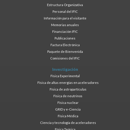
Estructura Organizativa
Personal del IFIC
Información para el visitante
Memorias anuales
Financiación IFIC
Publicaciones
Factura Electrónica
Paquete de Bienvenida
Comisiones del IFIC
Investigación
Física Experimental
Física de altas energías en aceleradores
Física de astropartículas
Física de neutrinos
Física nuclear
GRID y e-Ciencia
Física Médica
Ciencia y tecnología de aceleradores
Física Teórica