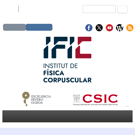
Buscar
Formulario de
english
valencià
búsqueda
Sign in
Contacto
MENÚ