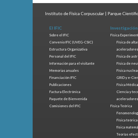
Instituto de Física Corpuscular | Parque Científ
El IFIC
Investigación
Sobre el IFIC
Física Experimen
Convenio IFIC (UVEG-CSIC)
Física de alt
Estructura Organizativa
aceleradore
Personal del IFIC
Física de ast
Información para el visitante
Física de neu
Memorias anuales
Física nuclea
Financiación IFIC
GRID y e-Cie
Publicaciones
Física Médic
Factura Electrónica
Ciencia y tec
Paquete de Bienvenida
aceleradore
Comisiones del IFIC
Física Teórica
Fenomenologí
Física teóric
física matemá
Teorías efect