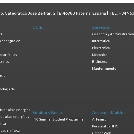
ico, Catedrático José Beltrán, 2 | E-46980 Paterna, España | TEL: +34 96
UCIE
Servicios
tal
Gerencia y Administración
as energías en
Informática
s
Electrónica
ropartículas
Mecánica
trinos
Biblioteca
r
Mantenimiento
ncia
a
nología de
s
a de altas energías
Empleo y Becas
Accesos Rápidos
a de altas energías y
IFIC Summer Student Programme
Artemisa
tica
Personal del IFIC
ivas en física
Correo Web