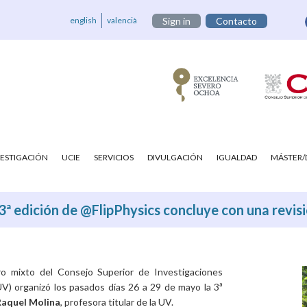
english
valencià
Sign in
Contacto
VESTIGACIÓN
UCIE
SERVICIOS
DIVULGACIÓN
IGUALDAD
MÁSTER
3ª edición de @FlipPhysics concluye con una revisió
tro mixto del Consejo Superior de Investigaciones
(UV) organizó los pasados días 26 a 29 de mayo la 3ª
Raquel Molina
, profesora titular de la UV.