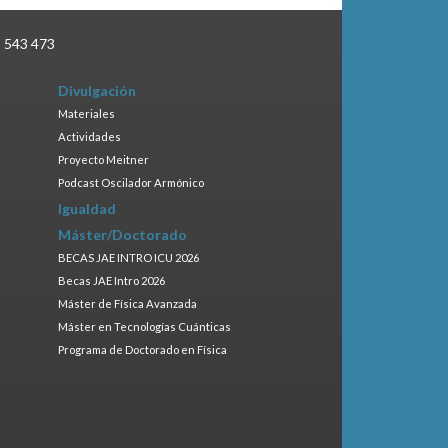
3 543 473
Divulgación
Materiales
Actividades
Proyecto Meitner
Podcast Oscilador Armónico
Igualdad
Máster/Doctorado
BECAS JAE INTRO ICU 2026
Becas JAE Intro 2026
Máster de Física Avanzada
Máster en Tecnologías Cuánticas
Programa de Doctorado en Física