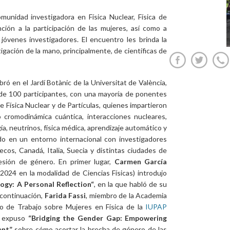
munidad investigadora en Física Nuclear, Física de
nción a la participación de las mujeres, así como a
jóvenes investigadores. El encuentro les brinda la
igación de la mano, principalmente, de científicas de
bró en el Jardí Botànic de la Universitat de València,
 de 100 participantes, con una mayoría de ponentes
e Física Nuclear y de Partículas, quienes impartieron
cromodinámica cuántica, interacciones nucleares,
, neutrinos, física médica, aprendizaje automático y
do en un entorno internacional con investigadores
cos, Canadá, Italia, Suecia y distintas ciudades de
sesión de género. En primer lugar,
Carmen García
2024 en la modalidad de Ciencias Físicas) introdujo
ogy: A Personal Reflection“
, en la que habló de su
 continuación,
Farida Fassi
, miembro de la Academia
o de Trabajo sobre Mujeres en Física de la
IUPAP
, expuso
“Bridging the Gender Gap: Empowering
ent”
sobre cómo acortar la brecha de género de las