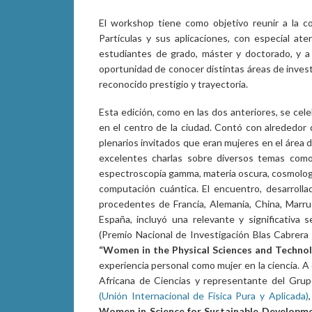
El workshop tiene como objetivo reunir a la co
Partículas y sus aplicaciones, con especial ate
estudiantes de grado, máster y doctorado, y a 
oportunidad de conocer distintas áreas de invest
reconocido prestigio y trayectoria.
Esta edición, como en las dos anteriores, se cele
en el centro de la ciudad. Contó con alrededor
plenarios invitados que eran mujeres en el área d
excelentes charlas sobre diversos temas como 
espectroscopía gamma, materia oscura, cosmología
computación cuántica. El encuentro, desarrolla
procedentes de Francia, Alemania, China, Marrue
España, incluyó una relevante y significativa 
(Premio Nacional de Investigación Blas Cabrera 
“Women in the Physical Sciences and Technol
experiencia personal como mujer en la ciencia. A
Africana de Ciencias y representante del Grup
(Unión Internacional de Física Pura y Aplicada)
Women in Science for Sustainable Developm