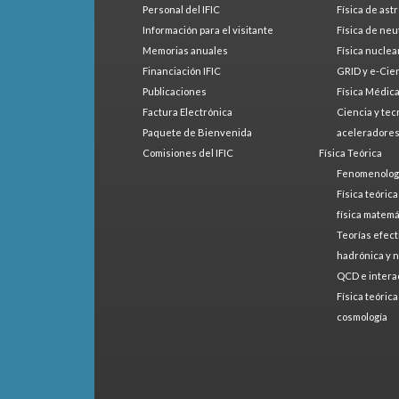
Personal del IFIC
Física de ast
Información para el visitante
Física de neu
Memorias anuales
Física nuclea
Financiación IFIC
GRID y e-Cie
Publicaciones
Física Médic
Factura Electrónica
Ciencia y tec
Paquete de Bienvenida
aceleradore
Comisiones del IFIC
Física Teórica
Fenomenologí
Física teóric
física matemá
Teorías efect
hadrónica y 
QCD e intera
Física teóric
cosmología