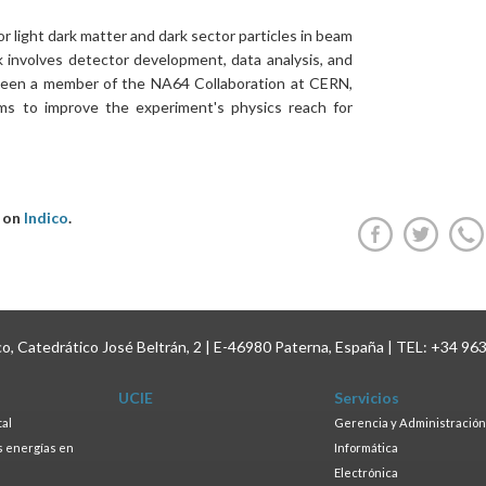
r light dark matter and dark sector particles in beam
involves detector development, data analysis, and
been a member of the NA64 Collaboration at CERN,
hms to improve the experiment's physics reach for
e on
Indico
.
ico, Catedrático José Beltrán, 2 | E-46980 Paterna, España | TEL: +34 96
UCIE
Servicios
tal
Gerencia y Administración
as energías en
Informática
s
Electrónica