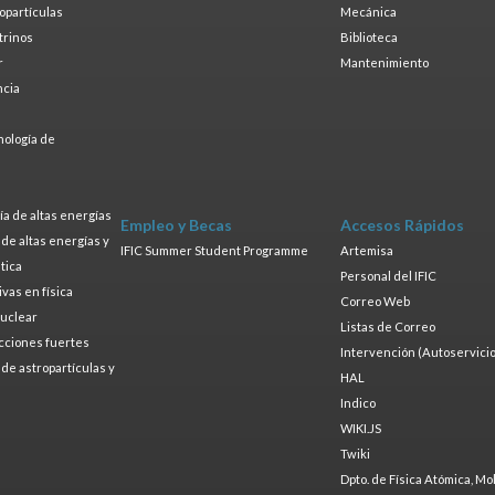
ropartículas
Mecánica
trinos
Biblioteca
r
Mantenimiento
ncia
a
nología de
s
a de altas energías
Empleo y Becas
Accesos Rápidos
a de altas energías y
IFIC Summer Student Programme
Artemisa
tica
Personal del IFIC
ivas en física
Correo Web
nuclear
Listas de Correo
cciones fuertes
Intervención (Autoservicio
a de astropartículas y
HAL
Indico
WIKI.JS
Twiki
Dpto. de Física Atómica, Mo