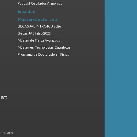
Podcast Oscilador Armónico
Igualdad
Máster/Doctorado
BECAS JAE INTRO ICU 2026
Becas JAE Intro 2026
Máster de Física Avanzada
Máster en Tecnologías Cuánticas
Programa de Doctorado en Física
 IRT)
lecular y