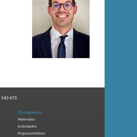
3 543 473
Divulgación
Materiales
Actividades
Proyecto Meitner