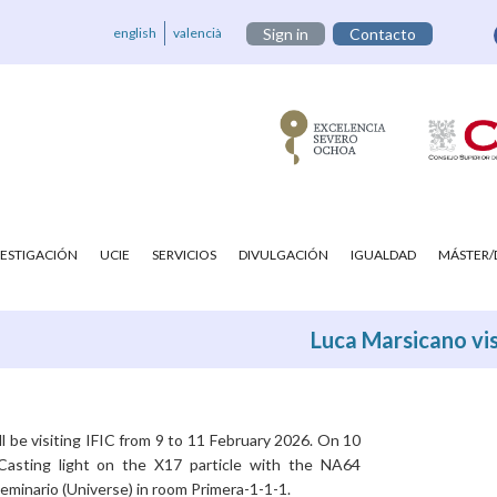
english
valencià
Sign in
Contacto
VESTIGACIÓN
UCIE
SERVICIOS
DIVULGACIÓN
IGUALDAD
MÁSTER
Luca Marsicano vis
l be visiting IFIC from 9 to 11 February 2026. On 10
 'Casting light on the X17 particle with the NA64
eminario (Universe) in room Primera-1-1-1.