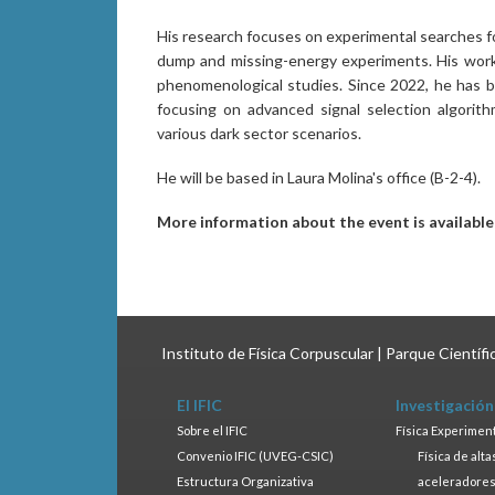
His research focuses on experimental searches fo
dump and missing-energy experiments. His work 
phenomenological studies. Since 2022, he has 
focusing on advanced signal selection algorit
various dark sector scenarios.
He will be based in Laura Molina's office (B-2-4).
More information about the event is availabl
Instituto de Física Corpuscular | Parque Científ
El IFIC
Investigación
Sobre el IFIC
Física Experimen
Convenio IFIC (UVEG-CSIC)
Física de alt
Estructura Organizativa
aceleradore