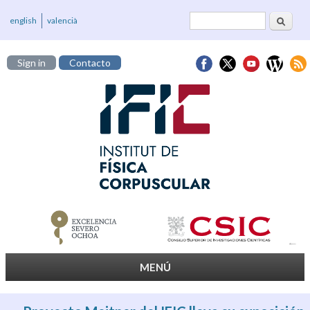
Buscar
Formulario de
english
valencià
búsqueda
Sign in
Contacto
MENÚ