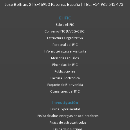
José Beltrán, 2 | E-46980 Paterna, España | TEL: +34 963 543 473
El IFIC
Sobre el IFIC
Convenio IFIC (UVEG-CSIC)
Estructura Organizativa
Personal del IFIC
Información para el visitante
Memorias anuales
Financiación IFIC
Publicaciones
Factura Electrónica
Paquete de Bienvenida
Comisiones del IFIC
Investigación
Física Experimental
Física de altas energías en aceleradores
Física de astropartículas
Física de neutrinos