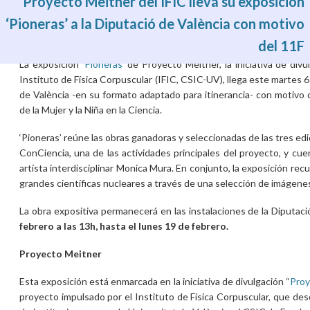
Proyecto Meitner del IFIC lleva su exposición
‘Pioneras’ a la Diputació de València con motivo
del 11F
Lun, 05/02/2024 - 12:57
La exposición ‘
Pioneras
’ de Proyecto Meitner, la iniciativa de div
Instituto de Física Corpuscular (IFIC, CSIC-UV), llega este martes 6 
de València -en su formato adaptado para itinerancia- con motivo de
de la Mujer y la Niña en la Ciencia.
‘Pioneras’ reúne las obras ganadoras y seleccionadas de las tres e
ConCiencia, una de las actividades principales del proyecto, y cue
artista interdisciplinar Monica Mura. En conjunto, la exposición recu
grandes científicas nucleares a través de una selección de imágenes
La obra expositiva permanecerá en las instalaciones de la Diputac
febrero a las 13h, hasta el lunes 19 de febrero.
Proyecto Meitner
Esta exposición está enmarcada en la iniciativa de divulgación “
Proy
proyecto impulsado por el Instituto de Física Corpuscular, que des