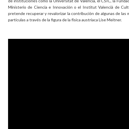
de instituciones como la Universitat de València, el CSIC, la Fundac
Ministerio de Ciencia e Innovación o el Institut Valencià de Cultu
pretende recuperar y revalorizar la contribución de algunas de las 
partículas a través de la figura de la física austríaca Lise Meitner.