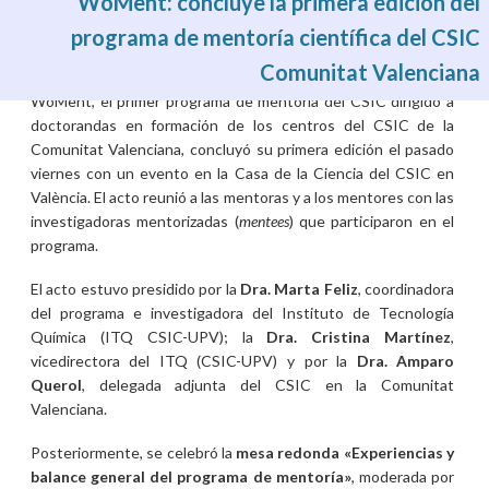
WoMent: concluye la primera edición del
programa de mentoría científica del CSIC
Comunitat Valenciana
Mié, 01/07/2026 - 03:00
WoMent, el primer programa de mentoría del CSIC dirigido a
doctorandas en formación de los centros del CSIC de la
Comunitat Valenciana, concluyó su primera edición el pasado
viernes con un evento en la Casa de la Ciencia del CSIC en
València. El acto reunió a las mentoras y a los mentores con las
investigadoras mentorizadas (
mentees
) que participaron en el
programa.
El acto estuvo presidido por la
Dra. Marta Feliz
, coordinadora
del programa e investigadora del Instituto de Tecnología
Química (ITQ CSIC-UPV); la
Dra. Cristina Martínez
,
vicedirectora del ITQ (CSIC-UPV) y por la
Dra. Amparo
Querol
, delegada adjunta del CSIC en la Comunitat
Valenciana.
Posteriormente, se celebró la
mesa redonda «
Experiencias y
balance general del programa de mentoría»
, moderada por