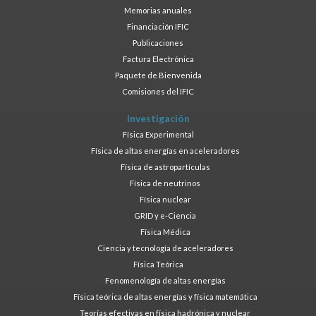
Memorias anuales
Financiación IFIC
Publicaciones
Factura Electrónica
Paquete de Bienvenida
Comisiones del IFIC
Investigación
Física Experimental
Física de altas energías en aceleradores
Física de astropartículas
Física de neutrinos
Física nuclear
GRID y e-Ciencia
Física Médica
Ciencia y tecnología de aceleradores
Física Teórica
Fenomenología de altas energías
Física teórica de altas energías y física matemática
Teorías efectivas en física hadrónica y nuclear