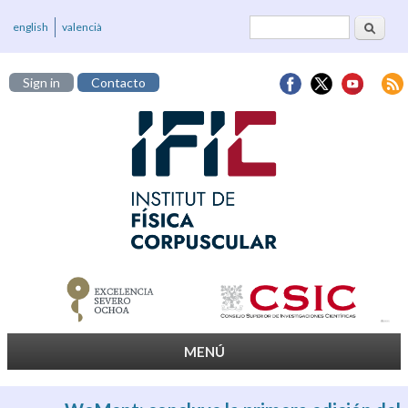
Buscar
Formulario de
english
valencià
búsqueda
Sign in
Contacto
MENÚ