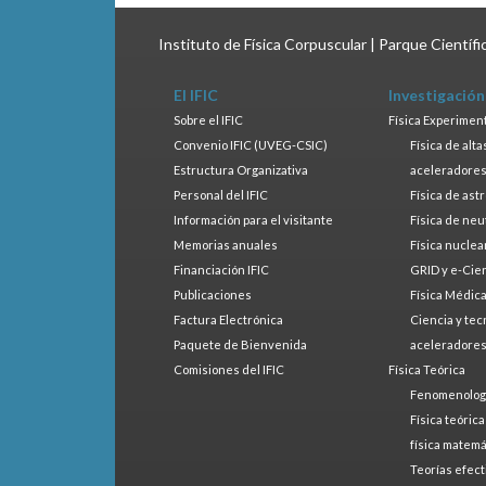
Instituto de Física Corpuscular | Parque Científ
El IFIC
Investigación
Sobre el IFIC
Física Experimen
Convenio IFIC (UVEG-CSIC)
Física de alt
Estructura Organizativa
aceleradore
Personal del IFIC
Física de ast
Información para el visitante
Física de neu
Memorias anuales
Física nuclea
Financiación IFIC
GRID y e-Cie
Publicaciones
Física Médic
Factura Electrónica
Ciencia y tec
Paquete de Bienvenida
aceleradore
Comisiones del IFIC
Física Teórica
Fenomenologí
Física teóric
física matemá
Teorías efect