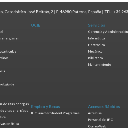
ico, Catedrático José Beltrán, 2 | E-46980 Paterna, España | TEL: +34 96
UCIE
Servicios
tal
Gerencia y Administración
as energías en
Informática
s
Electrónica
ropartículas
Mecánica
trinos
Biblioteca
r
Mantenimiento
ncia
a
nología de
s
a de altas energías
Empleo y Becas
Accesos Rápidos
a de altas energías y
IFIC Summer Student Programme
Artemisa
tica
Personal del IFIC
ivas en física
Correo Web