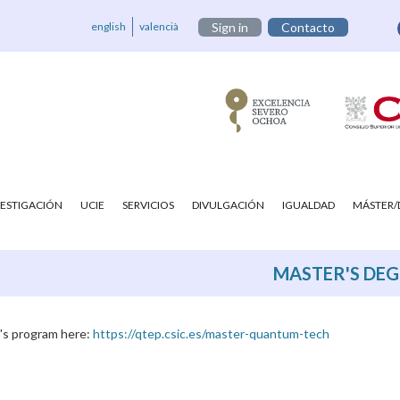
english
valencià
Sign in
Contacto
VESTIGACIÓN
UCIE
SERVICIOS
DIVULGACIÓN
IGUALDAD
MÁSTER
MASTER'S DE
r's program here:
https://qtep.csic.es/master-quantum-tech