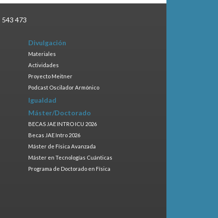
3 543 473
Divulgación
Materiales
Actividades
Proyecto Meitner
Podcast Oscilador Armónico
Igualdad
Máster/Doctorado
BECAS JAE INTRO ICU 2026
Becas JAE Intro 2026
Máster de Física Avanzada
Máster en Tecnologías Cuánticas
Programa de Doctorado en Física