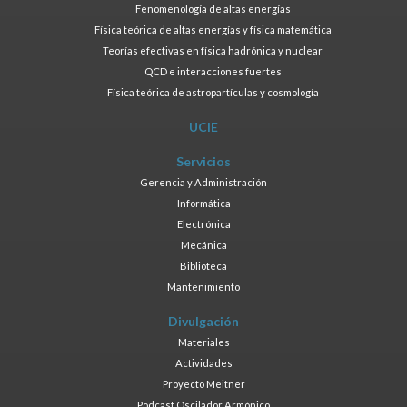
Fenomenología de altas energías
Física teórica de altas energías y física matemática
Teorías efectivas en física hadrónica y nuclear
QCD e interacciones fuertes
Física teórica de astropartículas y cosmología
UCIE
Servicios
Gerencia y Administración
Informática
Electrónica
Mecánica
Biblioteca
Mantenimiento
Divulgación
Materiales
Actividades
Proyecto Meitner
Podcast Oscilador Armónico