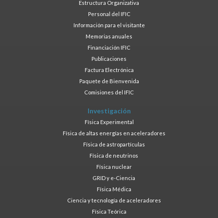
Estructura Organizativa
Personal del IFIC
Información para el visitante
Memorias anuales
Financiación IFIC
Publicaciones
Factura Electrónica
Paquete de Bienvenida
Comisiones del IFIC
Investigación
Física Experimental
Física de altas energías en aceleradores
Física de astropartículas
Física de neutrinos
Física nuclear
GRID y e-Ciencia
Física Médica
Ciencia y tecnología de aceleradores
Física Teórica