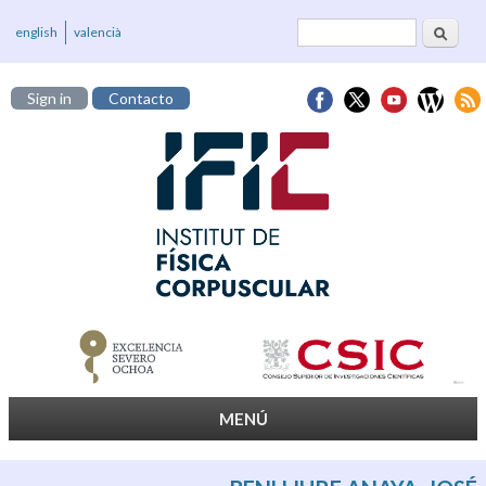
Buscar
Formulario de
english
valencià
búsqueda
Sign in
Contacto
MENÚ