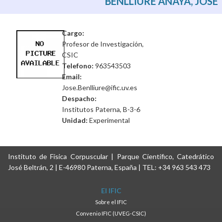
BENLLIURE ANAYA, JOSÉ
Cargo:
Profesor de Investigación,
CSIC
Telefono:
963543503
Email:
Jose.Benlliure@ific.uv.es
Despacho:
Institutos Paterna, B-3-6
Unidad:
Experimental
Instituto de Física Corpuscular | Parque Científico, Catedrático
José Beltrán, 2 | E-46980 Paterna, España | TEL: +34 963 543 473
El IFIC
Sobre el IFIC
Convenio IFIC (UVEG-CSIC)