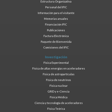
Estructura Organizativa
Personal del IFIC
Información para el visitante
Memorias anuales
Financiación IFIC
Publicaciones
Factura Electrónica
Paquete de Bienvenida
Comisiones del IFIC
Investigación
Física Experimental
Física de altas energías en aceleradores
Física de astropartículas
Física de neutrinos
Física nuclear
GRID y e-Ciencia
Física Médica
Ciencia y tecnología de aceleradores
Física Teórica