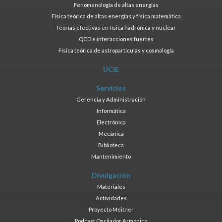
Fenomenología de altas energías
Física teórica de altas energías y física matemática
Teorías efectivas en física hadrónica y nuclear
QCD e interacciones fuertes
Física teórica de astropartículas y cosmología
UCIE
Servicios
Gerencia y Administración
Informática
Electrónica
Mecánica
Biblioteca
Mantenimiento
Divulgación
Materiales
Actividades
Proyecto Meitner
Podcast Oscilador Armónico