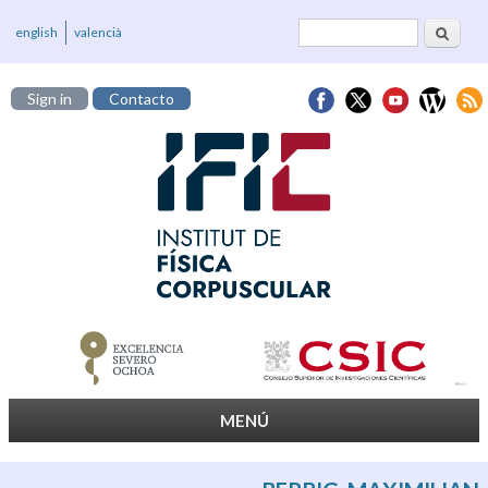
Buscar
Formulario de
english
valencià
búsqueda
Sign in
Contacto
MENÚ