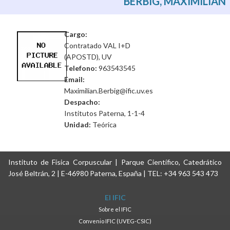
BERBIG, MAXIMILIAN
Cargo:
Contratado VAL I+D
(APOSTD), UV
Telefono:
963543545
Email:
Maximilian.Berbig@ific.uv.es
Despacho:
Institutos Paterna, 1-1-4
Unidad:
Teórica
Instituto de Física Corpuscular | Parque Científico, Catedrático
José Beltrán, 2 | E-46980 Paterna, España | TEL: +34 963 543 473
El IFIC
Sobre el IFIC
Convenio IFIC (UVEG-CSIC)