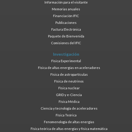
Información para el visitante
Memorias anuales
Financiación IFIC
Publicaciones
Factura Electrónica
Paquete de Bienvenida
Comisiones del IFIC
Investigación
Física Experimental
Física de altas energías en aceleradores
Física de astropartículas
Física de neutrinos
Física nuclear
GRID y e-Ciencia
Física Médica
Ciencia y tecnología de aceleradores
Física Teórica
Fenomenología de altas energías
Física teórica de altas energías y física matemática