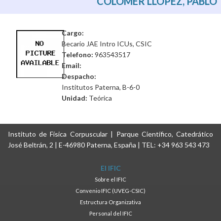
COLOMER LLÓPEZ, PABLO
Cargo:
Becario JAE Intro ICUs, CSIC
Telefono:
963543517
Email:
Despacho:
Institutos Paterna, B-6-0
Unidad:
Teórica
Instituto de Física Corpuscular | Parque Científico, Catedrático
José Beltrán, 2 | E-46980 Paterna, España | TEL: +34 963 543 473
El IFIC
Sobre el IFIC
Convenio IFIC (UVEG-CSIC)
Estructura Organizativa
Personal del IFIC