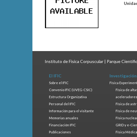
Unida
Instituto de Física Corpuscular | Parque Científ
El IFIC
Investigación
Sobre el IFIC
Física Experimen
Convenio IFIC (UVEG-CSIC)
Física de alt
Estructura Organizativa
aceleradore
Personal del IFIC
Física de ast
Información para el visitante
Física de neu
Memorias anuales
Física nuclea
Financiación IFIC
GRID y e-Cie
Publicaciones
Física Médic