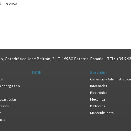
d:
Teórica
ico, Catedrático José Beltrán, 2 | E-46980 Paterna, España | TEL: +34 96
UCIE
Servicios
tal
Gerencia y Administración
as energías en
Informática
s
Electrónica
ropartículas
Mecánica
trinos
Biblioteca
r
Mantenimiento
ncia
a