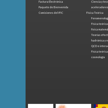
Factura Electrónica
Ciencia y tec
Paquete de Bienvenida
aceleradore
Comisiones del IFIC
Física Teórica
Fenomenologí
Física teóric
física matemá
Teorías efect
hadrónica y 
QCD e intera
Física teóric
cosmología