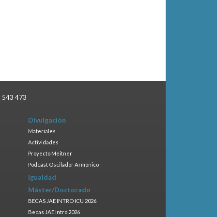
3 543 473
Divulgación
Materiales
Actividades
Proyecto Meitner
Podcast Oscilador Armónico
Igualdad
Máster/Doctorado
BECAS JAE INTRO ICU 2026
Becas JAE Intro 2026