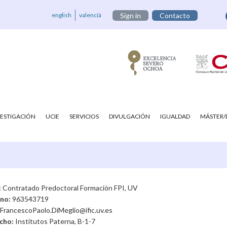
english
valencià
Sign in
Contacto
VESTIGACIÓN
UCIE
SERVICIOS
DIVULGACIÓN
IGUALDAD
MÁSTER
:
Contratado Predoctoral Formación FPI, UV
ono:
963543719
FrancescoPaolo.DiMeglio@ific.uv.es
cho:
Institutos Paterna, B-1-7