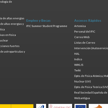
nología de
s
a de altas energías
Empleo y Becas
Accesos Rápidos
a de altas energías y
IFIC Summer Student Programme
Artemisa
tica
Personal del IFIC
ivas en física
Correo Web
nuclear
Listas de Correo
cciones fuertes
Intervención (Autoservicio
a de astropartículas y
HAL
Indico
WIKI.JS
Twiki
Dpto. de Física Atómica, Mo
Nuclear (UV)
Dpto. de Física Teórica (UV
Real Sociedad Española de 
Web antigua