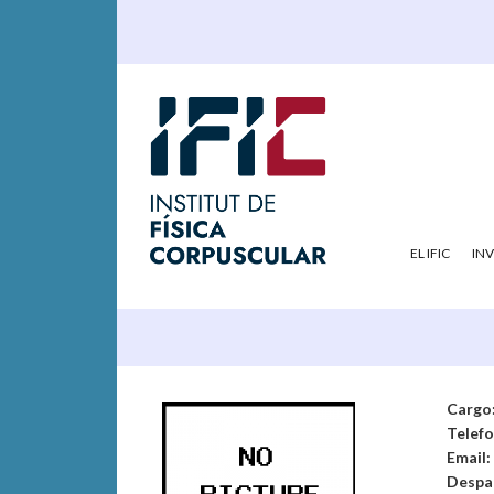
EL IFIC
IN
Cargo
Telef
Email:
Despa