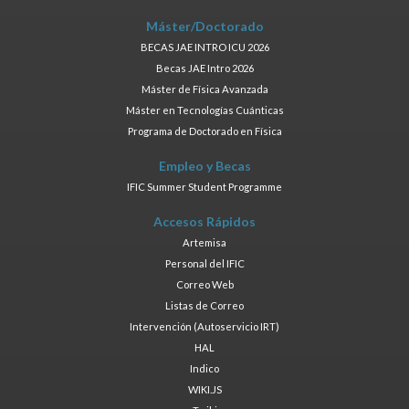
Máster/Doctorado
BECAS JAE INTRO ICU 2026
Becas JAE Intro 2026
Máster de Física Avanzada
Máster en Tecnologías Cuánticas
Programa de Doctorado en Física
Empleo y Becas
IFIC Summer Student Programme
Accesos Rápidos
Artemisa
Personal del IFIC
Correo Web
Listas de Correo
Intervención (Autoservicio IRT)
HAL
Indico
WIKI.JS