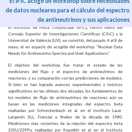
El IFIC acoge un workshop sobre necesidades
de datos nucleares para el cálculo del espectro
de antineutrinos y sus aplicaciones
Jue, 14/05/2026 - 03:02
El Instituto de Física Corpuscular (IFIC), centro mixto del
Consejo Superior de Investigaciones Científicas (CSIC) y la
Universitat de València (UV), se convirtió, del pasado 4 al 8 de
mayo, el en espacio de acogida del workshop “Nuclear Data
Needs for Antineutrino Spectra and their Applications”.
El objetivo del workshop fue tratar el estado de las
mediciones del flujo y el espectro de antineutrinos de
reactores, y su comparación con las predicciones de modelos.
Si bien se han logrado avances experimentales y teóricos
significativos en las últimas dos décadas, los fundamentos de
los modelos de flujo de antineutrinos de reactores aún se
basan en las mediciones integradas del espectro beta
realizadas por Schreckenbach et al. en el Instituto Laue-
Langevin (ILL, Francia) a finales de la década de 1980.
Mediciones más recientes de la relación del espectro beta
235U/239Pu, realizadas por Kopeikin et al. en el Instituto