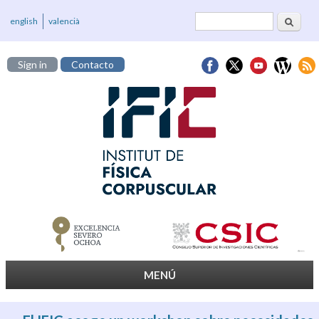
Buscar
Formulario de
english
valencià
búsqueda
Sign in
Contacto
MENÚ