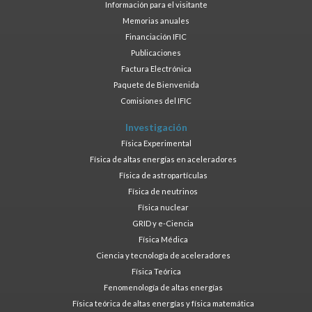
Información para el visitante
Memorias anuales
Financiación IFIC
Publicaciones
Factura Electrónica
Paquete de Bienvenida
Comisiones del IFIC
Investigación
Física Experimental
Física de altas energías en aceleradores
Física de astropartículas
Física de neutrinos
Física nuclear
GRID y e-Ciencia
Física Médica
Ciencia y tecnología de aceleradores
Física Teórica
Fenomenología de altas energías
Física teórica de altas energías y física matemática