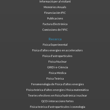
Informació per al visitant
Memòries Anuals
Financiación IFIC
Publicacions
Factura Electrònica
Comissions de l'IFIC
Recerca
Física Experimental
Física d'altes energies en acceleradors
Física d'astropartícules
Física Nuclear
GRID i e-Ciència
Física Mèdica
Física Teòrica
Fenomenologia de Física d'altes energies
Física teòrica d'altes energies i física matemàtica
Teories efectives en física hadrònica i nuclear
QCD i interaccions fortes
Física teòrica d'astropartícules i cosmologia