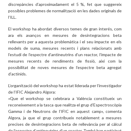
discrepàncies d’aproximadament el 5 %, fet que suggereix
possibles problemes de normalització en les dades originals de
l’ILL.
El workshop ha abordat diversos temes de gran interés, com
ara els avanços en mesures de desintegracions beta
rellevants per a aquesta problemàtica i el seu impacte en els
models de suma, mesures recents i plans relacionats amb
l’estudi de l’espectre d’antineutrins d’un reactor, l’impacte de
mesures recents de rendiments de fissió, així com la
possibilitat de noves mesures de l’espectre beta agregat
d’actínids.
L’organització del workshop ha estat liderada per l’investigador
de l’IFIC Alejandro Algora:
«Que el workshop se celebrara a València constitueix un
reconeixement a la tasca que realitza el grup d’Espectroscòpia
Gamma i de Neutrons de l’IFIC en aquest camp», comenta
Algora, ja que el grup contribueix notablement a mesures
precises de desintegracions beta de rellevància per al càlcul
de l’espectre d’antineutrins d’un reactor. També han participat