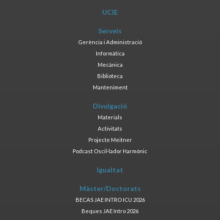
UCIE
Serveis
Gerència i Administració
Informàtica
Mecànica
Biblioteca
Manteniment
Divulgació
Materials
Activitats
Projecte Meitner
Podcast Oscil·lador Harmònic
Igualtat
Màster/Doctorats
BECAS JAE INTRO ICU 2026
Beques JAE Intro 2026