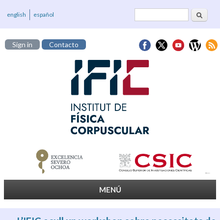
Cerca
Formulari de
english
español
cerca
Sign in
Contacto
MENÚ