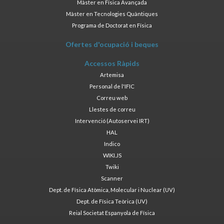
Màster en Física Avançada
Màster en Tecnologies Quàntiques
Programa de Doctorat en Física
Ofertes d'ocupació i beques
Accessos Ràpids
Artemisa
Personal de l'IFIC
Correu web
Llestes de correu
Intervenció (Autoservei IRT)
HAL
Indico
WIKI.JS
Twiki
Scanner
Dept. de Física Atòmica, Molecular i Nuclear (UV)
Dept. de Física Teòrica (UV)
Reial Societat Espanyola de Física