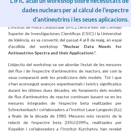
L’IFIC acull un workshop sobre necessitats de
dades nuclears per al càlcul de l’espectre
d’antineutrins i les seues aplicacions.
dj., 14/05/2026 - 03:18
L’Institut de Física Corpuscular (IFIC), centre mixt del Consejo
Superior de Investigaciones Científicas (CSIC) i la Universitat
de València, es va convertir, del passat 4 al 8 de maig, en espai
d’acollida del workshop
“Nuclear Data Needs for
Antineutrino Spectra and their Applications”.
L’objectiu del workshop va ser abordar l’estat de les mesures
del flux i de l’espectre d’antineutrins de reactors, així com la
seua comparació amb les prediccions dels models. Tot i que
s’han aconseguit avanços experimentals i teòrics significatius
durant les últimes dues dècades, els fonaments dels models
de flux d’antineutrins de reactor continuen basant-se en les
mesures integrades de l’espectre beta realitzades per
Schreckenbach i col·laboradors a l’Institut Laue-Langevin (ILL)
a finals de la dècada de 1980. Mesures més recents de la
relació de l’espectre beta 235U/239Pu, realitzades per
Kopeikin i col·laboradors a l’Institut Kurchatov, han revelat