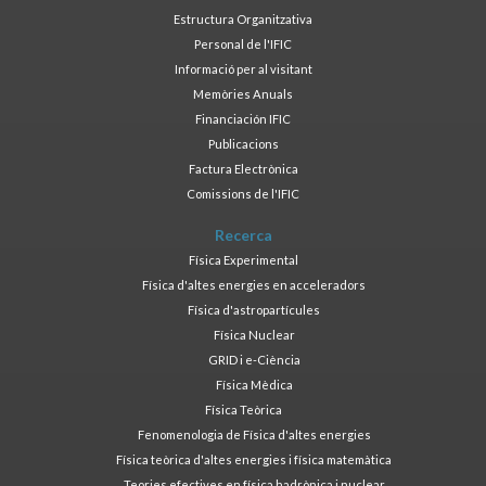
Estructura Organitzativa
Personal de l'IFIC
Informació per al visitant
Memòries Anuals
Financiación IFIC
Publicacions
Factura Electrònica
Comissions de l'IFIC
Recerca
Física Experimental
Física d'altes energies en acceleradors
Física d'astropartícules
Física Nuclear
GRID i e-Ciència
Física Mèdica
Física Teòrica
Fenomenologia de Física d'altes energies
Física teòrica d'altes energies i física matemàtica
Teories efectives en física hadrònica i nuclear