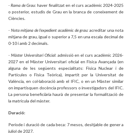
-
Rama de Grau
: haver finalitzat en el curs acadèmic 2024-2025
o posterior, estudis de Grau en la branca de coneixement de
Ciències.
-
Nota mitjana de l'expedient acadèmic de grau:
acreditar una nota
mitjana de grau, igual o superior a 7,5 en una escala decimal de
0-10 i amb 2 decimals.
-
Màster Universitari Oficial
: admissió en el curs acadèmic 2026-
2027 en el Màster Universitari oficial en Física Avançada (en
alguna de les següents especialitats: Física Nuclear i de
Partícules o Física Teòrica), impartit per la Universitat de
València, en col·laboració amb el IFIC, o en un Màster similar
on impartisquen docència professors o investigadors del IFIC.
La persona beneficiària haurà de presentar la formalització de
la matrícula del màster.
Duració:
Període i duració de cada beca: 7 mesos, desitjable de gener a
juliol de 2027.