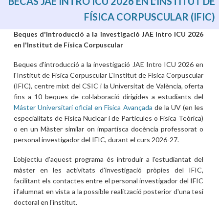
BECAS JAE INTRO ICU 2026 EN L'INSTITUT DE
FÍSICA CORPUSCULAR (IFIC)
Beques d'introducció a la investigació JAE Intro ICU 2026
en l'Institut de Física Corpuscular
Beques d'introducció a la investigació JAE Intro ICU 2026 en
l'Institut de Física Corpuscular L'Institut de Física Corpuscular
(IFIC), centre mixt del CSIC i la Universitat de València, oferta
fins a 10 beques de col·laboració dirigides a estudiants del
Máster Universitari oficial en Física Avançada
de la UV (en les
especialitats de Física Nuclear i de Partícules o Física Teòrica)
o en un Màster similar on impartisca docència professorat o
personal investigador del IFIC, durant el curs 2026-27.
L'objectiu d'aquest programa és introduir a l'estudiantat del
màster en les activitats d'investigació pròpies del IFIC,
facilitant els contactes entre el personal investigador del IFIC
i l'alumnat en vista a la possible realització posterior d'una tesi
doctoral en l'institut.