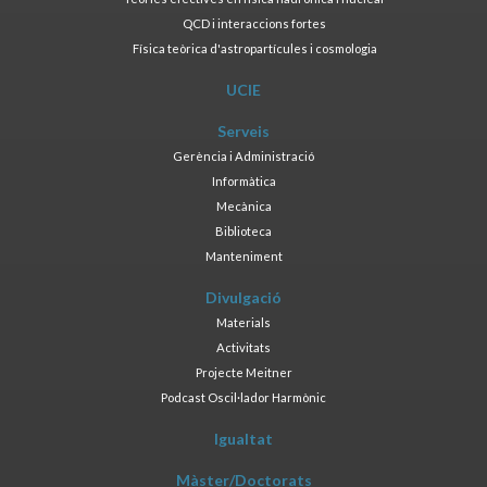
QCD i interaccions fortes
Física teòrica d'astropartícules i cosmologia
UCIE
Serveis
Gerència i Administració
Informàtica
Mecànica
Biblioteca
Manteniment
Divulgació
Materials
Activitats
Projecte Meitner
Podcast Oscil·lador Harmònic
Igualtat
Màster/Doctorats