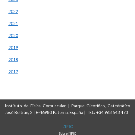
2022
2021
2020
2019
2018
2017
Instituto de Física Corpuscular | Parque Científico, Catedrático
José Beltrán, 2 | E-46980 Paterna, España | TEL: +34 963 543 473
L'IFIC
Sobre l'IFIC