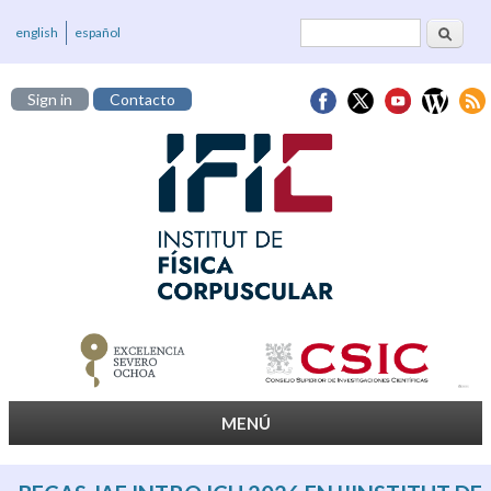
Cerca
Formulari de
english
español
cerca
Sign in
Contacto
MENÚ