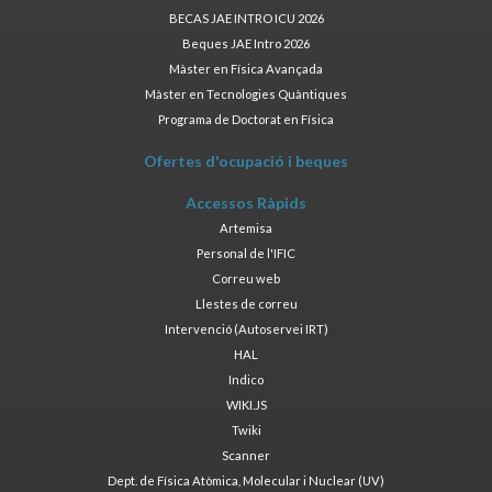
BECAS JAE INTRO ICU 2026
Beques JAE Intro 2026
Màster en Física Avançada
Màster en Tecnologies Quàntiques
Programa de Doctorat en Física
Ofertes d'ocupació i beques
Accessos Ràpids
Artemisa
Personal de l'IFIC
Correu web
Llestes de correu
Intervenció (Autoservei IRT)
HAL
Indico
WIKI.JS
Twiki
Scanner
Dept. de Física Atòmica, Molecular i Nuclear (UV)