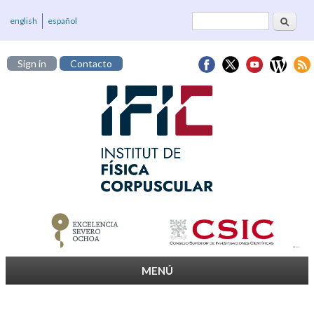
Cerca
Formulari de
english
español
cerca
Sign in
Contacto
MENÚ