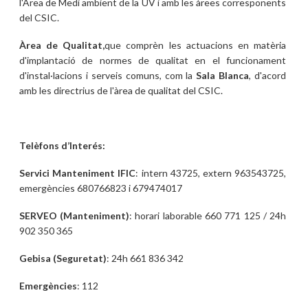
l'Àrea de Medi ambient de la UV i amb les àrees corresponents
del CSIC.
Àrea de Qualitat,
que comprèn les actuacions en matèria
d'implantació de normes de qualitat en el funcionament
d'instal·lacions i serveis comuns, com la
Sala Blanca
, d'acord
amb les directrius de l'àrea de qualitat del CSIC.
Telèfons d’Interés:
Servici Manteniment IFIC
: intern 43725, extern 963543725,
emergències 680766823 i 679474017
SERVEO (Manteniment)
: horari laborable 660 771 125 / 24h
902 350 365
Gebisa (Seguretat)
: 24h 661 836 342
Emergències
: 112