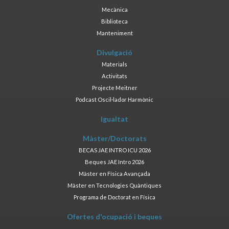
Mecànica
Biblioteca
Manteniment
Divulgació
Materials
Activitats
Projecte Meitner
Podcast Oscil·lador Harmònic
Igualtat
Màster/Doctorats
BECAS JAE INTRO ICU 2026
Beques JAE Intro 2026
Màster en Física Avançada
Màster en Tecnologies Quàntiques
Programa de Doctorat en Física
Ofertes d'ocupació i beques