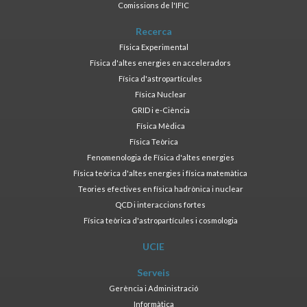
Comissions de l'IFIC
Recerca
Física Experimental
Física d'altes energies en acceleradors
Física d'astropartícules
Física Nuclear
GRID i e-Ciència
Física Mèdica
Física Teòrica
Fenomenologia de Física d'altes energies
Física teòrica d'altes energies i física matemàtica
Teories efectives en física hadrònica i nuclear
QCD i interaccions fortes
Física teòrica d'astropartícules i cosmologia
UCIE
Serveis
Gerència i Administració
Informàtica