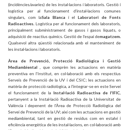
(incidències/avaries) de les instal·lacions i laboratoris. Gestió i
logística per al funcionament d'instal·lacions comunes
singulars, com la
Sala Blanca
i el
Laboratori de Fonts
Radioactives.
Logística per al funcionament dels laboratoris,
principalment subministrament de gasos i gasos liquats, o
adquisició de reactius químics. Gestió de l'espai de
magatzem.
Qualsevol altra qüestió relacionada amb el manteniment de
les instal·lacions i laboratoris.
Àrea de Prevenció, Protecció Radiològica i Gestió
Mediambiental
, que comprèn les actuacions en matèria
preventiva en l'Institut, en col·laboració amb els respectius
Serveis de Prevenció de la UV i del CSIC; les actuacions en
matèria de protecció radiològica, a l'integrar-se en este Servei
el funcionament de la
Instal·lació Radioactiva de l'IFIC
,
pertanyent a la Instal·lació Radioactiva de la Universitat de
València i depenent de l'Àrea de Protecció Radiològica del
Servei de Prevenció de la UV; així com les actuacions en gestió
mediambiental, tant en gestió de residus com en estalvi i
eficiència energètica de les instal·lacions, en col·laboració amb