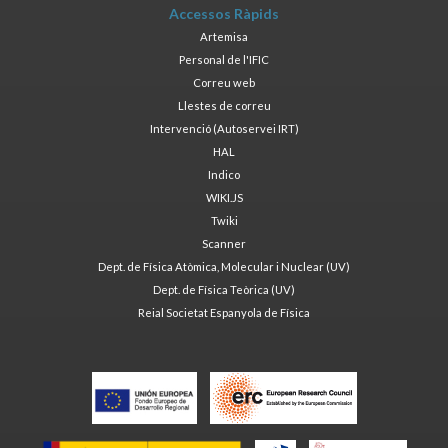
Accessos Ràpids
Artemisa
Personal de l'IFIC
Correu web
Llestes de correu
Intervenció (Autoservei IRT)
HAL
Indico
WIKI.JS
Twiki
Scanner
Dept. de Física Atòmica, Molecular i Nuclear (UV)
Dept. de Física Teòrica (UV)
Reial Societat Espanyola de Física