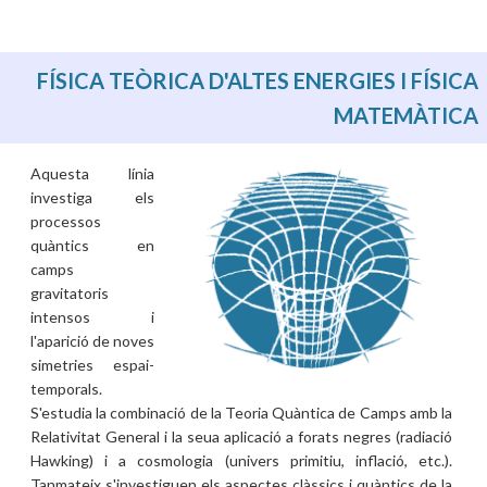
FÍSICA TEÒRICA D'ALTES ENERGIES I FÍSICA
MATEMÀTICA
Aquesta línia
investiga els
processos
quàntics en
camps
gravitatoris
intensos i
l'aparició de noves
simetries espai-
temporals.
S'estudia la combinació de la Teoria Quàntica de Camps amb la
Relativitat General i la seua aplicació a forats negres (radiació
Hawking) i a cosmologia (univers primitiu, inflació, etc.).
Tanmateix s'investiguen els aspectes clàssics i quàntics de la