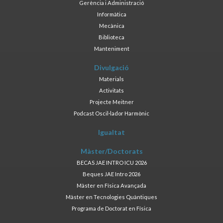
Gerència i Administració
Informàtica
Mecànica
Biblioteca
Manteniment
Divulgació
Materials
Activitats
Projecte Meitner
Podcast Oscil·lador Harmònic
Igualtat
Màster/Doctorats
BECAS JAE INTRO ICU 2026
Beques JAE Intro 2026
Màster en Física Avançada
Màster en Tecnologies Quàntiques
Programa de Doctorat en Física