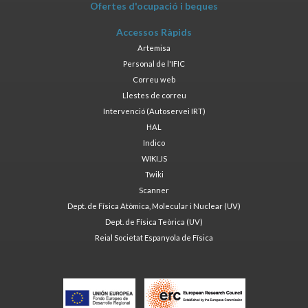
Ofertes d'ocupació i beques
Accessos Ràpids
Artemisa
Personal de l'IFIC
Correu web
Llestes de correu
Intervenció (Autoservei IRT)
HAL
Indico
WIKI.JS
Twiki
Scanner
Dept. de Física Atòmica, Molecular i Nuclear (UV)
Dept. de Física Teòrica (UV)
Reial Societat Espanyola de Física