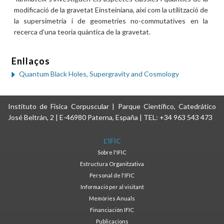
modificació de la gravetat Einsteiniana, així com la utilització de
la supersimetria i de geometries no-commutatives en la
recerca d'una teoria quàntica de la gravetat.
Enllaços
Quantum Black Holes, Supergravity and Cosmology
Instituto de Física Corpuscular | Parque Científico, Catedrático
José Beltrán, 2 | E-46980 Paterna, España | TEL: +34 963 543 473
L'IFIC
Sobre l'IFIC
Estructura Organitzativa
Personal de l'IFIC
Informació per al visitant
Memòries Anuals
Financiación IFIC
Publicacions