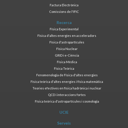
Factura Electrònica
Comissions de l'IFIC
Recerca
Física Experimental
Física d'altes energies en acceleradors
Física d'astropartícules
Física Nuclear
GRID i e-Ciència
Física Mèdica
Física Teòrica
Fenomenologia de Física d'altes energies
Física teòrica d'altes energies i física matemàtica
Teories efectives en física hadrònica i nuclear
QCD i interaccions fortes
Física teòrica d'astropartícules i cosmologia
UCIE
Serveis