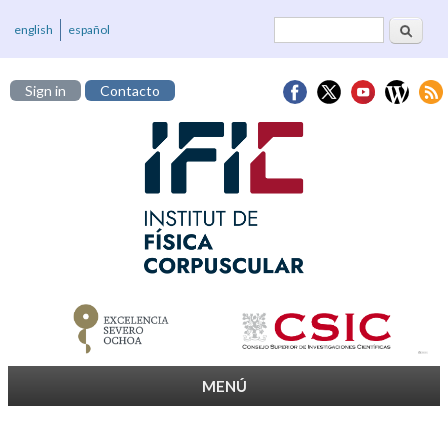
Cerca
Formulari de
english
español
cerca
Sign in
Contacto
MENÚ