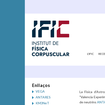
L'IFIC
REC
Enllaços
VEGA
La Física d'Astr
"Valencia Experim
ANTARES
de neutrins
ANT
KM3NeT