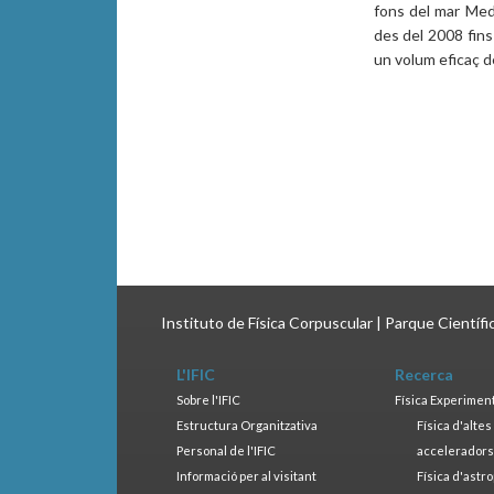
fons del mar Med
des del 2008 fins
un volum eficaç d
Instituto de Física Corpuscular | Parque Científ
L'IFIC
Recerca
Sobre l'IFIC
Física Experimen
Estructura Organitzativa
Física d'alte
Personal de l'IFIC
accelerador
Informació per al visitant
Física d'astr