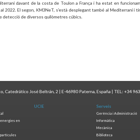
iterrani davant de la costa de Toulon a França i ha estat en funciona
 al 2022. El segon, KM3NeT, s'està desplegant també al Mediterrani i ti
e detecció de diversos quilòmetres cúbics.
ico, Catedrático José Beltrán, 2 | E-46980 Paterna, España | TEL: +34 96
UCIE
Serveis
tal
Gerència i Administració
s energies en
Informàtica
s
Mecànica
opartícules
Biblioteca