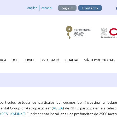
english
español
Sign in
Contacto
ERCA
UCIE
SERVEIS
DIVULGACIÓ
IGUALTAT
MÀSTER/DOCTORATS
opartícules estudia les partícules del cosmos per investigar ambdues
ental Group of Astroparticles" (
VEGA
) de l'IFIC participa en els teles
ARES
i
KM3NeT
. El primer està instal·lat a una profunditat de 2500 metr