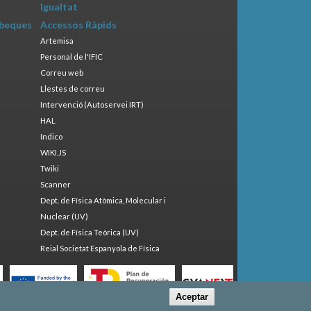
Igualtat
 beques
Accessos Ràpids
Artemisa
Personal de l'IFIC
Correu web
Llestes de correu
Intervenció (Autoservei IRT)
HAL
Indico
WIKI.JS
Twiki
Scanner
Dept. de Física Atòmica, Molecular i
Nuclear (UV)
Dept. de Física Teòrica (UV)
Reial Societat Espanyola de Física
Aceptar