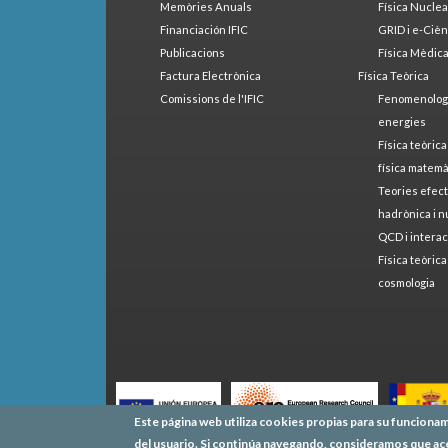
Memòries Anuals
Física Nucle
Financiación IFIC
GRID i e-Cièn
Publicacions
Física Mèdic
Factura Electrònica
Física Teòrica
Comissions de l'IFIC
Fenomenologia
energies
Física teòrica
física matemà
Teories efect
hadrònica i n
QCD i interac
Física teòrica
cosmologia
Este página web utiliza cookies propias para su funcionam
del usuario. Si continúa navegando, consideramos que ac