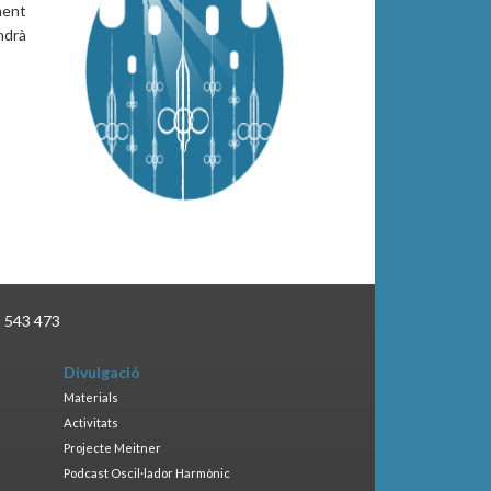
ment
ndrà
3 543 473
Divulgació
Materials
Activitats
Projecte Meitner
Podcast Oscil·lador Harmònic