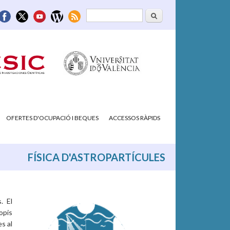
Cerca
Formulari de
cerca
OFERTES D'OCUPACIÓ I BEQUES
ACCESSOS RÀPIDS
FÍSICA D'ASTROPARTÍCULES
. El
copis
es al