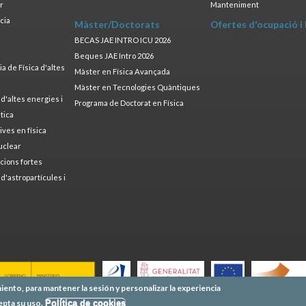
ar
Manteniment
cia
Màster/Doctorats
Ofertes d'ocupació i
a
BECAS JAE INTRO ICU 2026
Beques JAE Intro 2026
 de Física d'altes
Màster en Física Avançada
Màster en Tecnologies Quàntiques
 d'altes energies i
Programa de Doctorat en Física
tica
ives en física
uclear
cions fortes
 d'astropartícules i
iento, para mantener la sesión y personalizar la experiencia
epta su uso.
Política de cookies