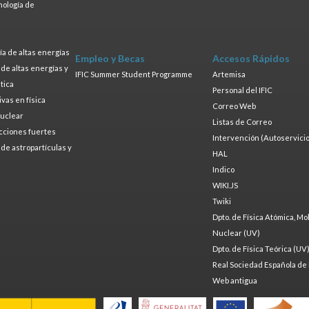
nología de
s
a de altas energías
Empleo y Becas
Accesos Rápidos
a de altas energías y
IFIC Summer Student Programme
Artemisa
tica
Personal del IFIC
ivas en física
Correo Web
nuclear
Listas de Correo
cciones fuertes
Intervención (Autoservicio
a de astropartículas y
HAL
Indico
WIKI.JS
Twiki
Dpto. de Física Atómica, Mo
Nuclear (UV)
Dpto. de Física Teórica (UV
Real Sociedad Española de 
Web antigua