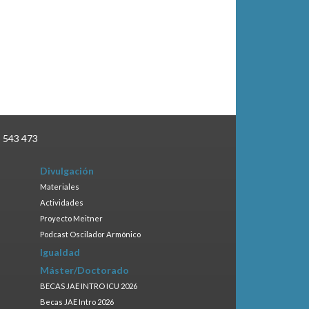
3 543 473
Divulgación
Materiales
Actividades
Proyecto Meitner
Podcast Oscilador Armónico
Igualdad
Máster/Doctorado
BECAS JAE INTRO ICU 2026
Becas JAE Intro 2026