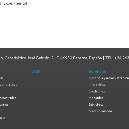
d:
Experimental
ico, Catedrático José Beltrán, 2 | E-46980 Paterna, España | TEL: +34 96
UCIE
Servicios
tal
Gerencia y Administración
as energías en
Informática
s
Electrónica
ropartículas
Mecánica
trinos
Biblioteca
r
Mantenimiento
ncia
a