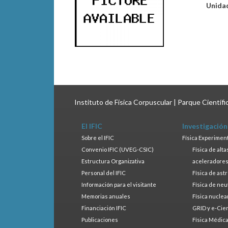
Unida
Instituto de Física Corpuscular | Parque Científ
El IFIC
Investigación
Sobre el IFIC
Física Experimen
Convenio IFIC (UVEG-CSIC)
Física de alt
Estructura Organizativa
aceleradore
Personal del IFIC
Física de ast
Información para el visitante
Física de neu
Memorias anuales
Física nuclea
Financiación IFIC
GRID y e-Cie
Publicaciones
Física Médic