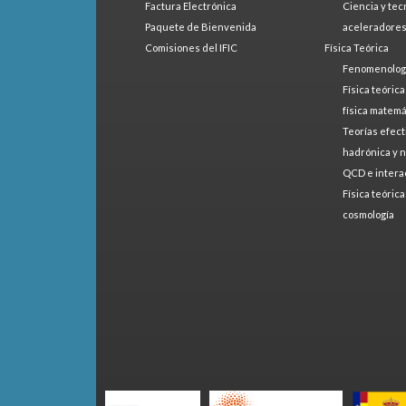
Factura Electrónica
Ciencia y tec
Paquete de Bienvenida
aceleradore
Comisiones del IFIC
Física Teórica
Fenomenologí
Física teóric
física matemá
Teorías efect
hadrónica y 
QCD e intera
Física teóric
cosmología