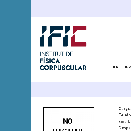
EL IFIC
IN
Cargo
Telef
Email:
Despa