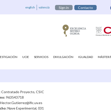
english
valencià
Sign in
Contacto
VESTIGACIÓN
UCIE
SERVICIOS
DIVULGACIÓN
IGUALDAD
MÁSTER
:
Contratado Proyecto, CSIC
ono:
963543718
Hector.Gutierrez@ific.uv.es
cho:
Nave Experimental, 031