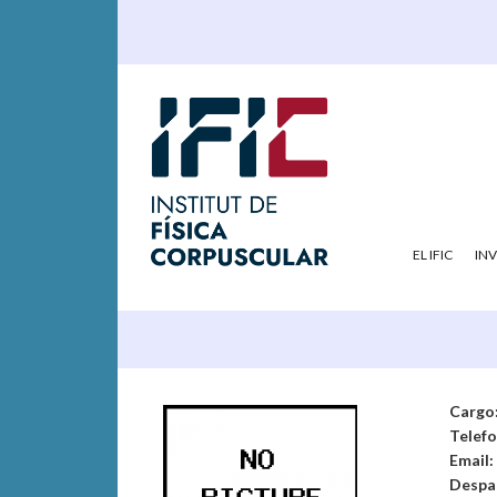
EL IFIC
IN
Cargo
Telef
Email:
Despa