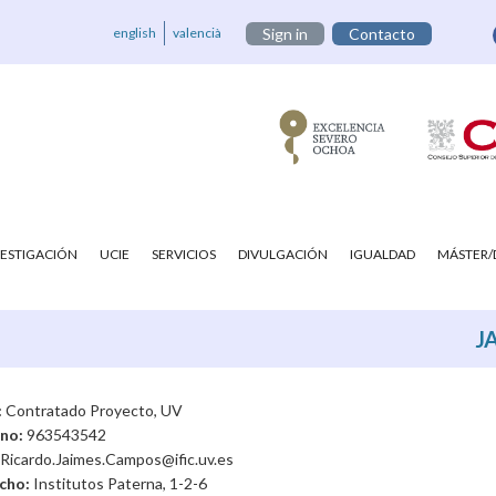
english
valencià
Sign in
Contacto
VESTIGACIÓN
UCIE
SERVICIOS
DIVULGACIÓN
IGUALDAD
MÁSTER
J
:
Contratado Proyecto, UV
ono:
963543542
Ricardo.Jaimes.Campos@ific.uv.es
cho:
Institutos Paterna, 1-2-6