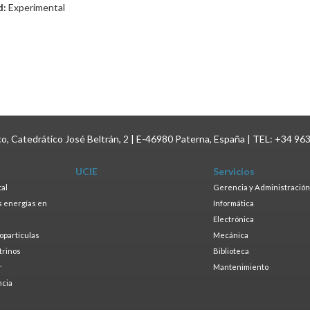
d:
Experimental
ico, Catedrático José Beltrán, 2 | E-46980 Paterna, España | TEL: +34 96
UCIE
Servicios
tal
Gerencia y Administración
as energías en
Informática
s
Electrónica
ropartículas
Mecánica
trinos
Biblioteca
r
Mantenimiento
ncia
a