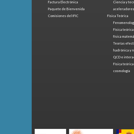
Factura Electrónica
Ciencia y tec
Paquete de Bienvenida
aceleradore
Comisiones del IFIC
Física Teórica
Fenomenologí
Física teóric
física matemá
Teorías efect
hadrónica y 
QCD e intera
Física teóric
cosmología