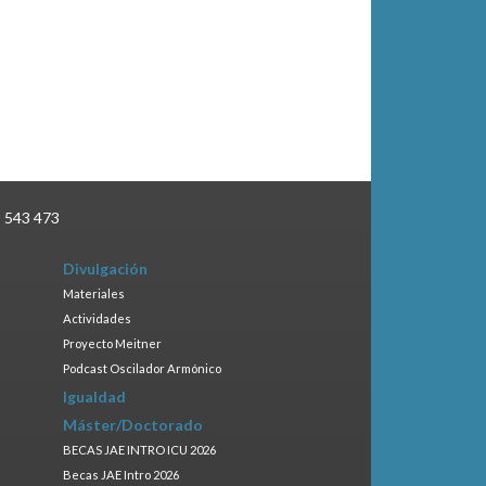
3 543 473
Divulgación
Materiales
Actividades
Proyecto Meitner
Podcast Oscilador Armónico
Igualdad
Máster/Doctorado
BECAS JAE INTRO ICU 2026
Becas JAE Intro 2026