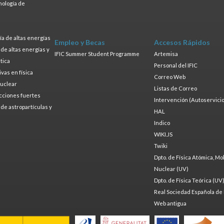
nología de
s
a de altas energías
Empleo y Becas
Accesos Rápidos
a de altas energías y
IFIC Summer Student Programme
Artemisa
tica
Personal del IFIC
ivas en física
Correo Web
nuclear
Listas de Correo
cciones fuertes
Intervención (Autoservicio
a de astropartículas y
HAL
Indico
WIKI.JS
Twiki
Dpto. de Física Atómica, Mo
Nuclear (UV)
Dpto. de Física Teórica (UV
Real Sociedad Española de 
Web antigua