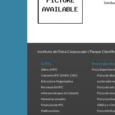
Unida
Instituto de Física Corpuscular | Parque Científ
El IFIC
Investigación
Sobre el IFIC
Física Experimen
Convenio IFIC (UVEG-CSIC)
Física de alt
Estructura Organizativa
aceleradore
Personal del IFIC
Física de ast
Información para el visitante
Física de neu
Memorias anuales
Física nuclea
Financiación IFIC
GRID y e-Cie
Publicaciones
Física Médic