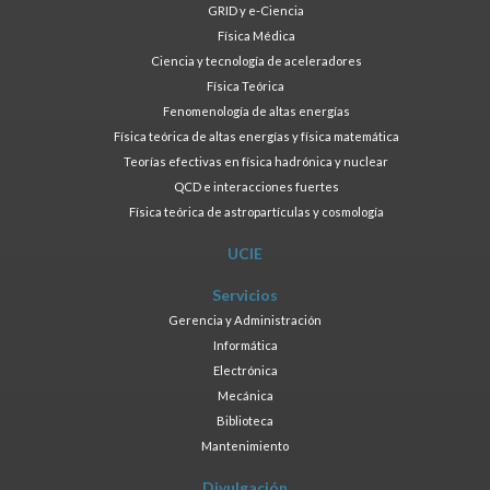
GRID y e-Ciencia
Física Médica
Ciencia y tecnología de aceleradores
Física Teórica
Fenomenología de altas energías
Física teórica de altas energías y física matemática
Teorías efectivas en física hadrónica y nuclear
QCD e interacciones fuertes
Física teórica de astropartículas y cosmología
UCIE
Servicios
Gerencia y Administración
Informática
Electrónica
Mecánica
Biblioteca
Mantenimiento
Divulgación