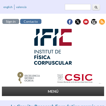
Buscar
Formulario de
english
valencià
búsqueda
Sign in
Contacto
MENÚ