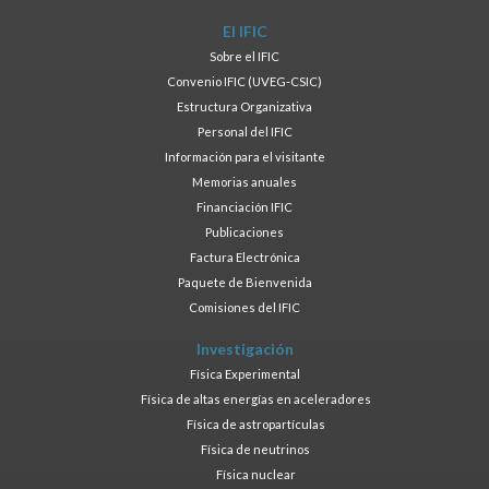
El IFIC
Sobre el IFIC
Convenio IFIC (UVEG-CSIC)
Estructura Organizativa
Personal del IFIC
Información para el visitante
Memorias anuales
Financiación IFIC
Publicaciones
Factura Electrónica
Paquete de Bienvenida
Comisiones del IFIC
Investigación
Física Experimental
Física de altas energías en aceleradores
Física de astropartículas
Física de neutrinos
Física nuclear