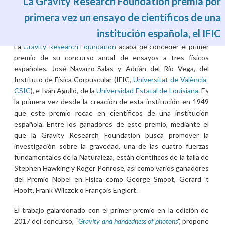
La Gravity Research Foundation premia por
primera vez un ensayo de científicos de una
institución española, el IFIC
Vie, 19/05/2017 - 10:27
La
Gravity Research Foundation
acaba de conceder el primer
premio de su concurso anual de ensayos a tres físicos
españoles, José Navarro-Salas y Adrián del Río Vega, del
Instituto de Física Corpuscular (IFIC,
Universitat de València
-
CSIC
), e Iván Agulló, de la
Universidad Estatal de Louisiana
. Es
la primera vez desde la creación de esta institución en 1949
que este premio recae en científicos de una institución
española. Entre los ganadores de este premio, mediante el
que la Gravity Research Foundation busca promover la
investigación sobre la gravedad, una de las cuatro fuerzas
fundamentales de la Naturaleza, están científicos de la talla de
Stephen Hawking y Roger Penrose, así como varios ganadores
del Premio Nobel en Física como George Smoot, Gerard 't
Hooft, Frank Wilczek o François Englert.
El trabajo galardonado con el primer premio en la edición de
2017 del concurso, “
Gravity and handedness of photons
”, propone