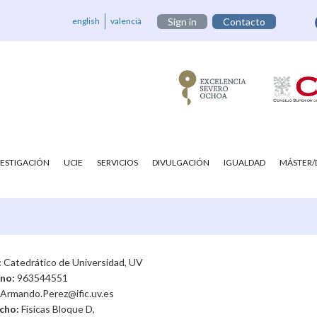
english
valencià
Sign in
Contacto
VESTIGACIÓN
UCIE
SERVICIOS
DIVULGACIÓN
IGUALDAD
MÁSTER
:
Catedrático de Universidad, UV
ono:
963544551
Armando.Perez@ific.uv.es
cho:
Físicas Bloque D,