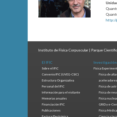
Unida
Quantu
Quantu
http://
Instituto de Física Corpuscular | Parque Científ
El IFIC
Investigación
Sobre el IFIC
Física Experimen
Convenio IFIC (UVEG-CSIC)
Física de alt
Estructura Organizativa
aceleradore
Personal del IFIC
Física de ast
Información para el visitante
Física de neu
Memorias anuales
Física nuclea
Financiación IFIC
GRID y e-Cie
Publicaciones
Física Médic
Factura Electrónica
Ciencia y tec