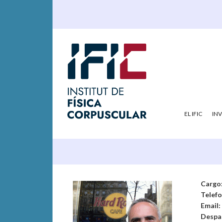
EL IFIC
IN
Cargo
Telef
Email:
Despa