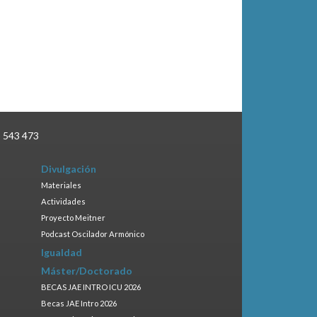
3 543 473
Divulgación
Materiales
Actividades
Proyecto Meitner
Podcast Oscilador Armónico
Igualdad
Máster/Doctorado
BECAS JAE INTRO ICU 2026
Becas JAE Intro 2026