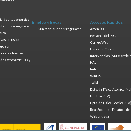
s
a de altas energías
Empleo y Becas
Accesos Rápidos
a de altas energías y
IFIC Summer Student Programme
Artemisa
tica
Personal del IFIC
ivas en física
Correo Web
nuclear
Listas de Correo
cciones fuertes
Intervención (Autoservicio
a de astropartículas y
HAL
Indico
WIKI.JS
Twiki
Dpto. de Física Atómica, Mo
Nuclear (UV)
Dpto. de Física Teórica (UV
Real Sociedad Española de 
Web antigua