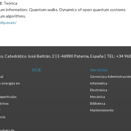
d:
Teórica
m information: Quantum walks. Dynamics of open quantum systems.
m algorithms.
plq.uv.es/
ico, Catedrático José Beltrán, 2 | E-46980 Paterna, España | TEL: +34 96
UCIE
Servicios
tal
Gerencia y Administración
as energías en
Informática
s
Electrónica
ropartículas
Mecánica
trinos
Biblioteca
r
Mantenimiento
ncia
a
nología de