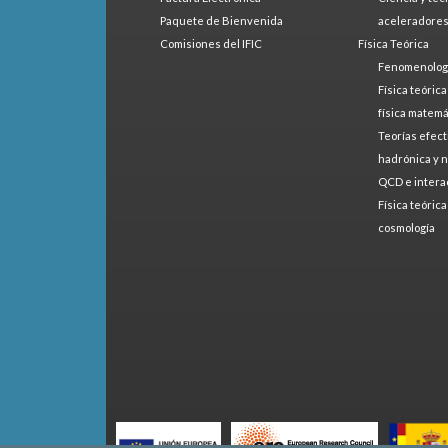
Paquete de Bienvenida
aceleradore
Comisiones del IFIC
Física Teórica
Fenomenologí
Física teóric
física matemá
Teorías efect
hadrónica y 
QCD e intera
Física teóric
cosmología