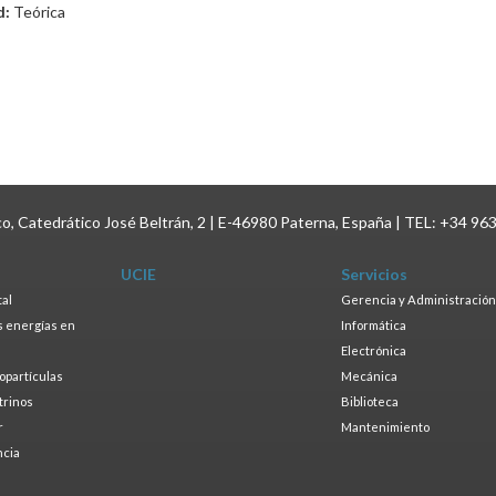
d:
Teórica
ico, Catedrático José Beltrán, 2 | E-46980 Paterna, España | TEL: +34 96
UCIE
Servicios
tal
Gerencia y Administración
as energías en
Informática
s
Electrónica
ropartículas
Mecánica
trinos
Biblioteca
r
Mantenimiento
ncia
a