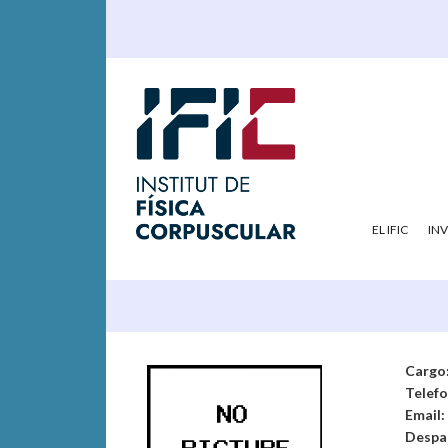
EL IFIC
IN
Cargo
Telef
Email:
Despa