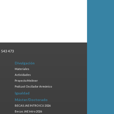
3 543 473
Divulgación
Materiales
Actividades
Proyecto Meitner
Podcast Oscilador Armónico
Igualdad
Máster/Doctorado
BECAS JAE INTRO ICU 2026
Becas JAE Intro 2026