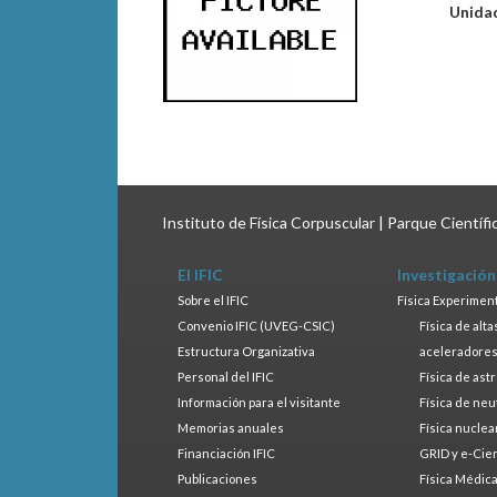
Unida
Instituto de Física Corpuscular | Parque Científ
El IFIC
Investigación
Sobre el IFIC
Física Experimen
Convenio IFIC (UVEG-CSIC)
Física de alt
Estructura Organizativa
aceleradore
Personal del IFIC
Física de ast
Información para el visitante
Física de neu
Memorias anuales
Física nuclea
Financiación IFIC
GRID y e-Cie
Publicaciones
Física Médic