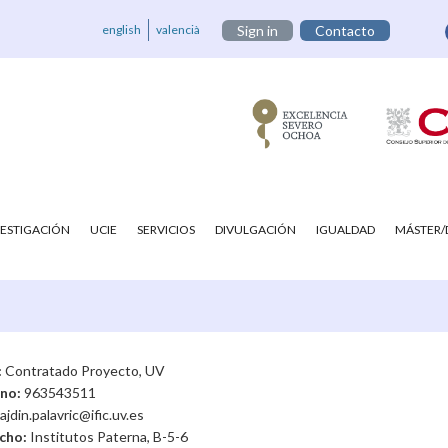
english
valencià
Sign in
Contacto
VESTIGACIÓN
UCIE
SERVICIOS
DIVULGACIÓN
IGUALDAD
MÁSTER
:
Contratado Proyecto, UV
ono:
963543511
ajdin.palavric@ific.uv.es
cho:
Institutos Paterna, B-5-6