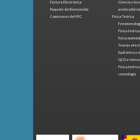
Factura Electrónica
Ciencia y tec
Paquete de Bienvenida
aceleradore
Comisiones del IFIC
Física Teórica
Fenomenologí
Física teóric
física matemá
Teorías efect
hadrónica y 
QCD e intera
Física teóric
cosmología