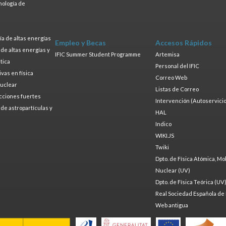
nología de
s
a de altas energías
Empleo y Becas
Accesos Rápidos
a de altas energías y
IFIC Summer Student Programme
Artemisa
tica
Personal del IFIC
ivas en física
Correo Web
nuclear
Listas de Correo
cciones fuertes
Intervención (Autoservicio
a de astropartículas y
HAL
Indico
WIKI.JS
Twiki
Dpto. de Física Atómica, Mo
Nuclear (UV)
Dpto. de Física Teórica (UV
Real Sociedad Española de 
Web antigua