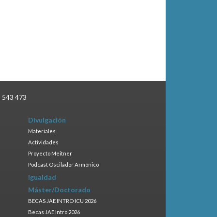
3 543 473
Divulgación
Materiales
Actividades
Proyecto Meitner
Podcast Oscilador Armónico
Igualdad
Máster/Doctorado
BECAS JAE INTRO ICU 2026
Becas JAE Intro 2026