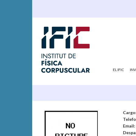
EL IFIC
IN
Cargo
Telef
Email:
Despa