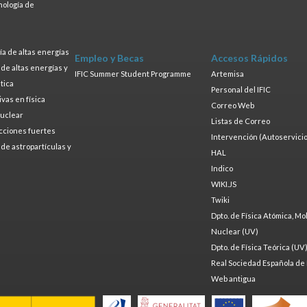
nología de
s
a de altas energías
Empleo y Becas
Accesos Rápidos
a de altas energías y
IFIC Summer Student Programme
Artemisa
tica
Personal del IFIC
ivas en física
Correo Web
nuclear
Listas de Correo
cciones fuertes
Intervención (Autoservicio
a de astropartículas y
HAL
Indico
WIKI.JS
Twiki
Dpto. de Física Atómica, Mo
Nuclear (UV)
Dpto. de Física Teórica (UV
Real Sociedad Española de 
Web antigua