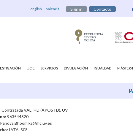
english
valencià
Sign in
Contacto
VESTIGACIÓN
UCIE
SERVICIOS
DIVULGACIÓN
IGUALDAD
MÁSTER
P
:
Contratada VAL I+D (APOSTD), UV
ono:
963544820
Pandya.Bhoomika@ific.uv.es
cho:
IATA, 508