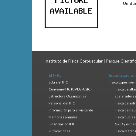
Unida
Instituto de Física Corpuscular | Parque Científ
El IFIC
Investigación
Sobre el IFIC
Física Experimen
Convenio IFIC (UVEG-CSIC)
Física de alt
Estructura Organizativa
aceleradore
Personal del IFIC
Física de ast
Información para el visitante
Física de neu
Memorias anuales
Física nuclea
Financiación IFIC
GRID y e-Cie
Publicaciones
Física Médic