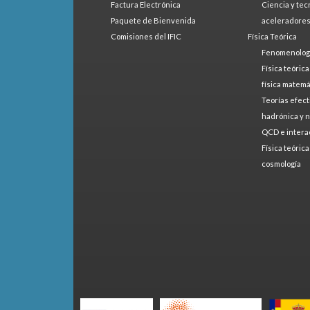
Factura Electrónica
Ciencia y tec
Paquete de Bienvenida
aceleradore
Comisiones del IFIC
Física Teórica
Fenomenologí
Física teóric
física matemá
Teorías efect
hadrónica y 
QCD e intera
Física teóric
cosmología