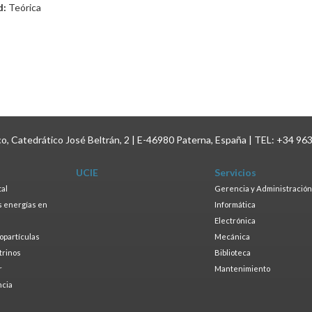
d:
Teórica
ico, Catedrático José Beltrán, 2 | E-46980 Paterna, España | TEL: +34 96
UCIE
Servicios
tal
Gerencia y Administración
as energías en
Informática
s
Electrónica
ropartículas
Mecánica
trinos
Biblioteca
r
Mantenimiento
ncia
a