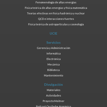
Fenomenología de altas energías
Física teórica de altas energías y física matemática
Teorías efectivas en física hadrónica y nuclear
QCD e interacciones fuertes
Física teórica de astropartículas y cosmología
UCIE
Servicios
Gerencia y Administración
Informática
Electrónica
Mecánica
Biblioteca
Mantenimiento
Divulgación
Materiales
Actividades
Proyecto Meitner
Podcast Oscilador Armónico