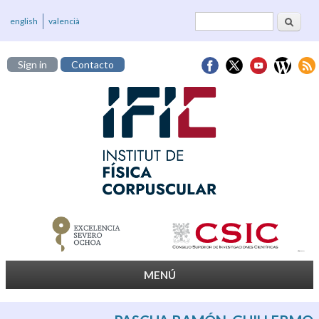
Buscar
Formulario de
english
valencià
búsqueda
Sign in
Contacto
MENÚ