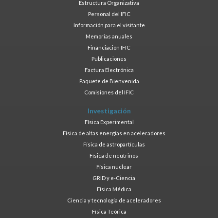
Estructura Organizativa
Personal del IFIC
Información para el visitante
Memorias anuales
Financiación IFIC
Publicaciones
Factura Electrónica
Paquete de Bienvenida
Comisiones del IFIC
Investigación
Física Experimental
Física de altas energías en aceleradores
Física de astropartículas
Física de neutrinos
Física nuclear
GRID y e-Ciencia
Física Médica
Ciencia y tecnología de aceleradores
Física Teórica