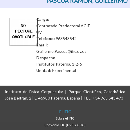
PASCUA RAMÓN, GUILLERMO
Cargo:
Contratado Predoctoral ACIF,
UV
Telefono:
963543542
Email:
Guillermo.Pascua@ific.uv.es
Despacho:
Institutos Paterna, 1-2-6
Unidad:
Experimental
Instituto de Física Corpuscular | Parque Científico, Catedrático
José Beltrán, 2 | E-46980 Paterna, España | TEL: +34 963 543 473
El IFIC
Sobre el IFIC
Convenio IFIC (UVEG-CSIC)