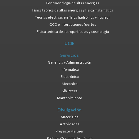
Fenomenología de altas energías
Física teórica de altas energías y física matemática
Teorías efectivas en física hadrónica y nuclear
QCD e interacciones fuertes
Física teórica de astropartículas y cosmología
UCIE
Servicios
Gerencia y Administración
Informática
Electrónica
Mecánica
Biblioteca
Mantenimiento
Divulgación
Materiales
Actividades
Proyecto Meitner
Podcast Oscilador Armónico