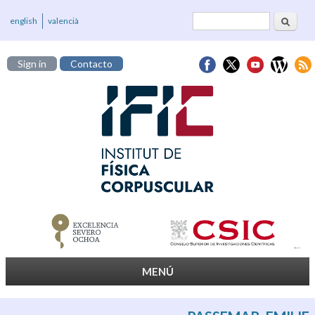
Buscar
Formulario de
english
valencià
búsqueda
Sign in
Contacto
MENÚ