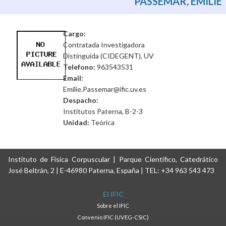
PASSEMAR, EMILIE
Cargo:
Contratada Investigadora
Distinguida (CIDEGENT), UV
Telefono:
963543531
Email:
Emilie.Passemar@ific.uv.es
Despacho:
Institutos Paterna, B-2-3
Unidad:
Teórica
Instituto de Física Corpuscular | Parque Científico, Catedrático
José Beltrán, 2 | E-46980 Paterna, España | TEL: +34 963 543 473
El IFIC
Sobre el IFIC
Convenio IFIC (UVEG-CSIC)