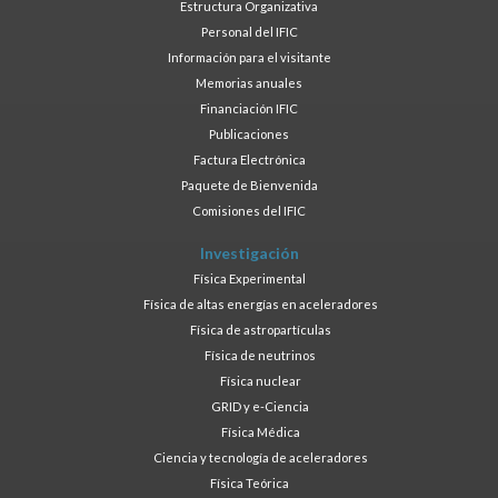
Estructura Organizativa
Personal del IFIC
Información para el visitante
Memorias anuales
Financiación IFIC
Publicaciones
Factura Electrónica
Paquete de Bienvenida
Comisiones del IFIC
Investigación
Física Experimental
Física de altas energías en aceleradores
Física de astropartículas
Física de neutrinos
Física nuclear
GRID y e-Ciencia
Física Médica
Ciencia y tecnología de aceleradores
Física Teórica