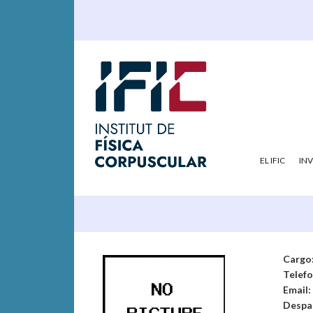
EL IFIC
IN
Cargo
Telef
Email:
Despa