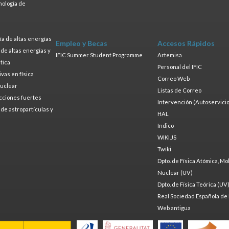
nología de
s
a de altas energías
Empleo y Becas
Accesos Rápidos
a de altas energías y
IFIC Summer Student Programme
Artemisa
tica
Personal del IFIC
ivas en física
Correo Web
nuclear
Listas de Correo
cciones fuertes
Intervención (Autoservicio
a de astropartículas y
HAL
Indico
WIKI.JS
Twiki
Dpto. de Física Atómica, Mo
Nuclear (UV)
Dpto. de Física Teórica (UV
Real Sociedad Española de 
Web antigua