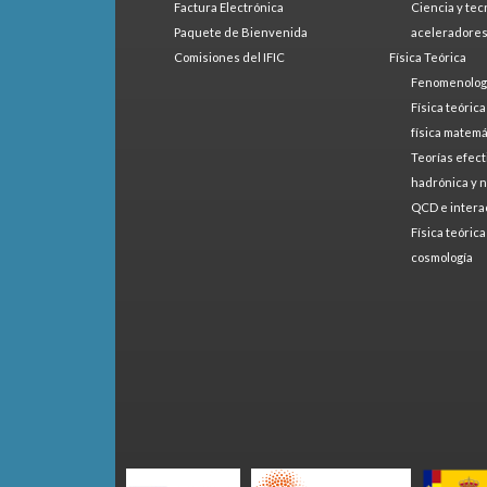
Factura Electrónica
Ciencia y tec
Paquete de Bienvenida
aceleradore
Comisiones del IFIC
Física Teórica
Fenomenologí
Física teóric
física matemá
Teorías efect
hadrónica y 
QCD e intera
Física teóric
cosmología