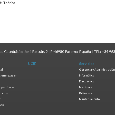
d:
Teórica
ico, Catedrático José Beltrán, 2 | E-46980 Paterna, España | TEL: +34 96
UCIE
Servicios
tal
Gerencia y Administración
as energías en
Informática
s
Electrónica
ropartículas
Mecánica
trinos
Biblioteca
r
Mantenimiento
ncia
a