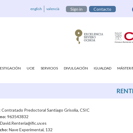
english
valencià
Sign in
Contacto
VESTIGACIÓN
UCIE
SERVICIOS
DIVULGACIÓN
IGUALDAD
MÁSTER
RENT
:
Contratado Predoctoral Santiago Grisolia, CSIC
ono:
963543832
David.Renteria@ific.uv.es
cho:
Nave Experimental, 132