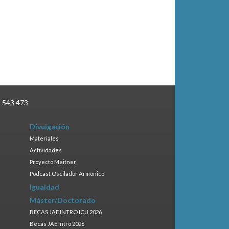
3 543 473
Divulgación
Materiales
Actividades
Proyecto Meitner
Podcast Oscilador Armónico
Igualdad
Máster/Doctorado
BECAS JAE INTRO ICU 2026
Becas JAE Intro 2026