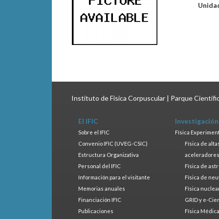
Unida
Instituto de Física Corpuscular | Parque Científ
El IFIC
Investigación
Sobre el IFIC
Física Experimen
Convenio IFIC (UVEG-CSIC)
Física de alt
Estructura Organizativa
aceleradore
Personal del IFIC
Física de ast
Información para el visitante
Física de neu
Memorias anuales
Física nuclea
Financiación IFIC
GRID y e-Cie
Publicaciones
Física Médic