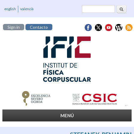
Buscar
Formulario de
english
valencià
búsqueda
Sign in
Contacto
MENÚ