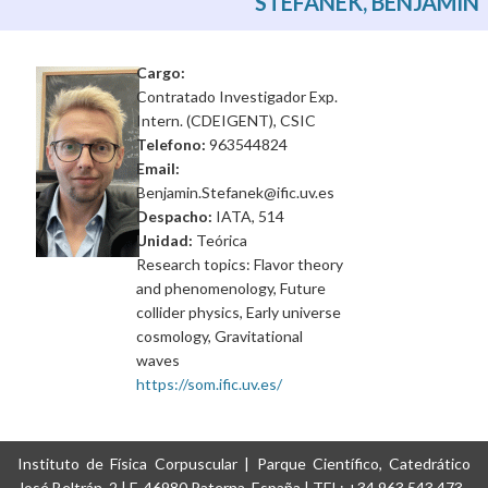
STEFANEK, BENJAMIN
Cargo:
Contratado Investigador Exp.
Intern. (CDEIGENT), CSIC
Telefono:
963544824
Email:
Benjamin.Stefanek@ific.uv.es
Despacho:
IATA, 514
Unidad:
Teórica
Research topics: Flavor theory
and phenomenology, Future
collider physics, Early universe
cosmology, Gravitational
waves
https://som.ific.uv.es/
Instituto de Física Corpuscular | Parque Científico, Catedrático
José Beltrán, 2 | E-46980 Paterna, España | TEL: +34 963 543 473