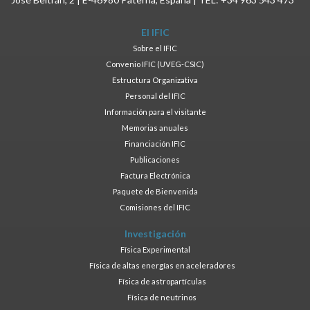
El IFIC
Sobre el IFIC
Convenio IFIC (UVEG-CSIC)
Estructura Organizativa
Personal del IFIC
Información para el visitante
Memorias anuales
Financiación IFIC
Publicaciones
Factura Electrónica
Paquete de Bienvenida
Comisiones del IFIC
Investigación
Física Experimental
Física de altas energías en aceleradores
Física de astropartículas
Física de neutrinos