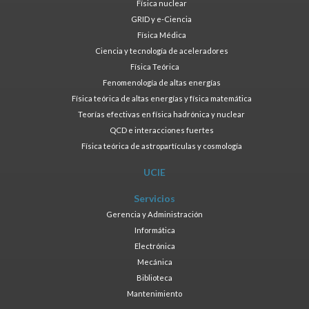
Física nuclear
GRID y e-Ciencia
Física Médica
Ciencia y tecnología de aceleradores
Física Teórica
Fenomenología de altas energías
Física teórica de altas energías y física matemática
Teorías efectivas en física hadrónica y nuclear
QCD e interacciones fuertes
Física teórica de astropartículas y cosmología
UCIE
Servicios
Gerencia y Administración
Informática
Electrónica
Mecánica
Biblioteca
Mantenimiento