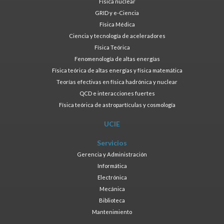
Física nuclear
GRID y e-Ciencia
Física Médica
Ciencia y tecnología de aceleradores
Física Teórica
Fenomenología de altas energías
Física teórica de altas energías y física matemática
Teorías efectivas en física hadrónica y nuclear
QCD e interacciones fuertes
Física teórica de astropartículas y cosmología
UCIE
Servicios
Gerencia y Administración
Informática
Electrónica
Mecánica
Biblioteca
Mantenimiento