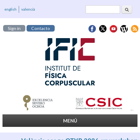
Buscar
Formulario de
english
valencià
búsqueda
Sign in
Contacto
MENÚ