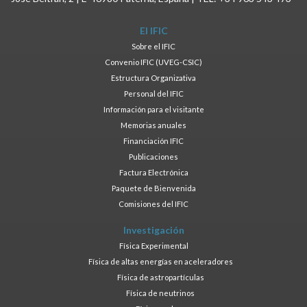
El IFIC
Sobre el IFIC
Convenio IFIC (UVEG-CSIC)
Estructura Organizativa
Personal del IFIC
Información para el visitante
Memorias anuales
Financiación IFIC
Publicaciones
Factura Electrónica
Paquete de Bienvenida
Comisiones del IFIC
Investigación
Física Experimental
Física de altas energías en aceleradores
Física de astropartículas
Física de neutrinos