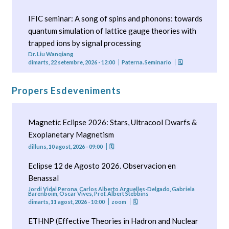
IFIC seminar: A song of spins and phonons: towards
quantum simulation of lattice gauge theories with
trapped ions by signal processing
Dr. Liu Wanqiang
dimarts, 22 setembre, 2026 - 12:00
Paterna. Seminario
🗓
Propers Esdeveniments
Magnetic Eclipse 2026: Stars, Ultracool Dwarfs &
Exoplanetary Magnetism
dilluns, 10 agost, 2026 - 09:00
🗓
Eclipse 12 de Agosto 2026. Observacion en
Benassal
Jordi Vidal Perona, Carlos Alberto Arguelles-Delgado, Gabriela
Barenboim, Oscar Vives, Prof. Albert Stebbins
dimarts, 11 agost, 2026 - 10:00
zoom
🗓
ETHNP (Effective Theories in Hadron and Nuclear