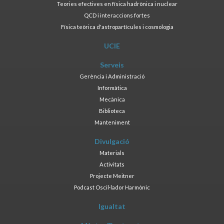
Teories efectives en física hadrònica i nuclear
QCD i interaccions fortes
Física teòrica d'astropartícules i cosmologia
UCIE
Serveis
Gerència i Administració
Informàtica
Mecànica
Biblioteca
Manteniment
Divulgació
Materials
Activitats
Projecte Meitner
Podcast Oscil·lador Harmònic
Igualtat