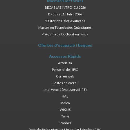
Màster/Doctorats
BECAS JAE INTRO ICU 2026
Beques JAE Intro 2026
Màster en Física Avançada
Màster en Tecnologies Quàntiques
Programa de Doctorat en Física
Ofertes d'ocupació i beques
Accessos Ràpids
Artemisa
Personal de l'IFIC
Correu web
Llestes de correu
Intervenció (Autoservei IRT)
HAL
Indico
WIKI.JS
Twiki
Scanner
Dept. de Física Atòmica, Molecular i Nuclear (UV)