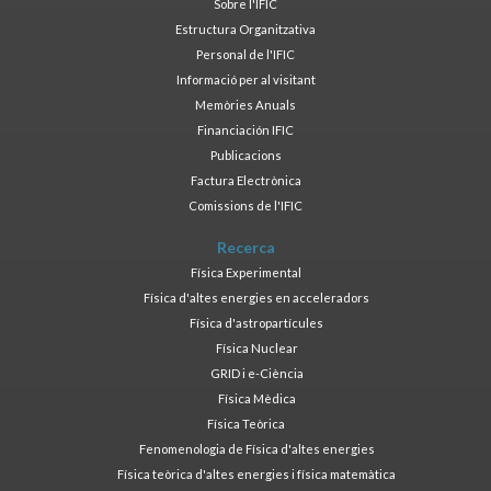
Sobre l'IFIC
Estructura Organitzativa
Personal de l'IFIC
Informació per al visitant
Memòries Anuals
Financiación IFIC
Publicacions
Factura Electrònica
Comissions de l'IFIC
Recerca
Física Experimental
Física d'altes energies en acceleradors
Física d'astropartícules
Física Nuclear
GRID i e-Ciència
Física Mèdica
Física Teòrica
Fenomenologia de Física d'altes energies
Física teòrica d'altes energies i física matemàtica