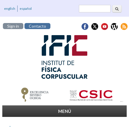
Cerca
Formulari de
english
español
cerca
Sign in
Contacto
MENÚ
.