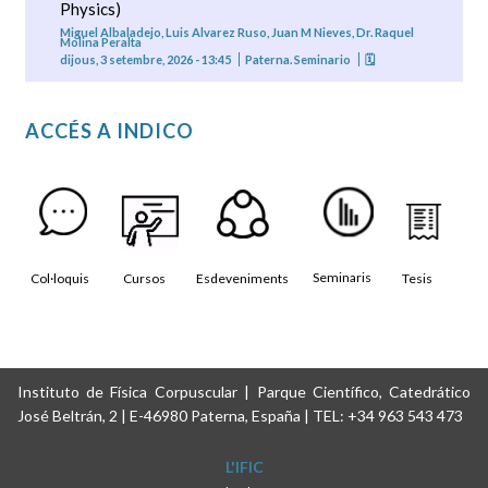
Physics)
Miguel Albaladejo, Luis Alvarez Ruso, Juan M Nieves, Dr. Raquel
Molina Peralta
dijous, 3 setembre, 2026 - 13:45
Paterna. Seminario
🗓
ACCÉS A INDICO
Seminaris
Col·loquis
Cursos
Esdeveniments
Tesis
Instituto de Física Corpuscular | Parque Científico, Catedrático
José Beltrán, 2 | E-46980 Paterna, España | TEL: +34 963 543 473
L'IFIC