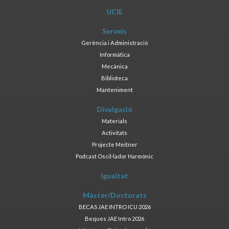
UCIE
Serveis
Gerència i Administració
Informàtica
Mecànica
Biblioteca
Manteniment
Divulgació
Materials
Activitats
Projecte Meitner
Podcast Oscil·lador Harmònic
Igualtat
Màster/Doctorats
BECAS JAE INTRO ICU 2026
Beques JAE Intro 2026