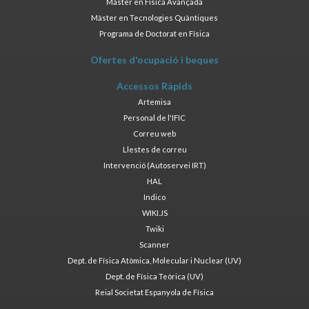
Màster en Física Avançada
Màster en Tecnologies Quàntiques
Programa de Doctorat en Física
Ofertes d'ocupació i beques
Accessos Ràpids
Artemisa
Personal de l'IFIC
Correu web
Llestes de correu
Intervenció (Autoservei IRT)
HAL
Indico
WIKI.JS
Twiki
Scanner
Dept. de Física Atòmica, Molecular i Nuclear (UV)
Dept. de Física Teòrica (UV)
Reial Societat Espanyola de Física