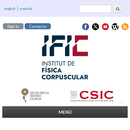
Cerca
Formulari de
english
español
cerca
Sign in
Contacto
MENÚ