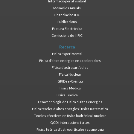
Informació per al visitant
Memòries Anuals
Financiación IFIC
Publicacions
Factura Electrònica
Comissions de l'IFIC
Recerca
Física Experimental
Física d'altes energies en acceleradors
Física d'astropartícules
Física Nuclear
GRID i e-Ciència
Física Mèdica
Física Teòrica
Fenomenologia de Física d'altes energies
Física teòrica d'altes energies i física matemàtica
Teories efectives en física hadrònica i nuclear
QCD i interaccions fortes
Física teòrica d'astropartícules i cosmologia