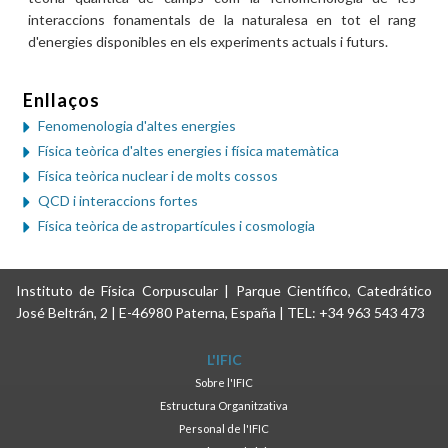
interaccions fonamentals de la naturalesa en tot el rang
d'energies disponibles en els experiments actuals i futurs.
Enllaços
Fenomenologia d'altes energies
Física teòrica d'altes energies i física matemàtica
Física teòrica nuclear i de molts cossos
QCD i interaccions fortes
Física teòrica de astropartícules i cosmologia
Instituto de Física Corpuscular | Parque Científico, Catedrático
José Beltrán, 2 | E-46980 Paterna, España | TEL: +34 963 543 473
L'IFIC
Sobre l'IFIC
Estructura Organitzativa
Personal de l'IFIC