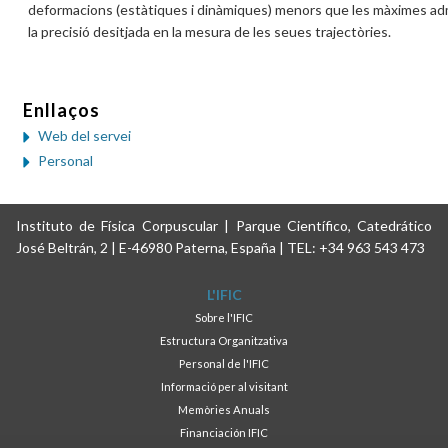
deformacions (estàtiques i dinàmiques) menors que les màximes adm
la precisió desitjada en la mesura de les seues trajectòries.
Enllaços
Web del servei
Personal
Instituto de Física Corpuscular | Parque Científico, Catedrático
José Beltrán, 2 | E-46980 Paterna, España | TEL: +34 963 543 473
L'IFIC
Sobre l'IFIC
Estructura Organitzativa
Personal de l'IFIC
Informació per al visitant
Memòries Anuals
Financiación IFIC