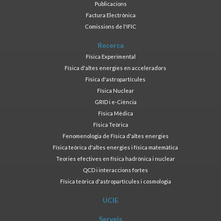
Publicacions
Factura Electrònica
Comissions de l'IFIC
Recerca
Física Experimental
Física d'altes energies en acceleradors
Física d'astropartícules
Física Nuclear
GRID i e-Ciència
Física Mèdica
Física Teòrica
Fenomenologia de Física d'altes energies
Física teòrica d'altes energies i física matemàtica
Teories efectives en física hadrònica i nuclear
QCD i interaccions fortes
Física teòrica d'astropartícules i cosmologia
UCIE
Serveis