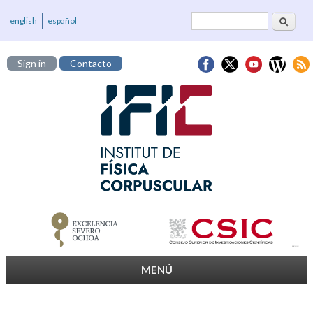
Cerca
Formulari de
english
español
cerca
Sign in
Contacto
MENÚ