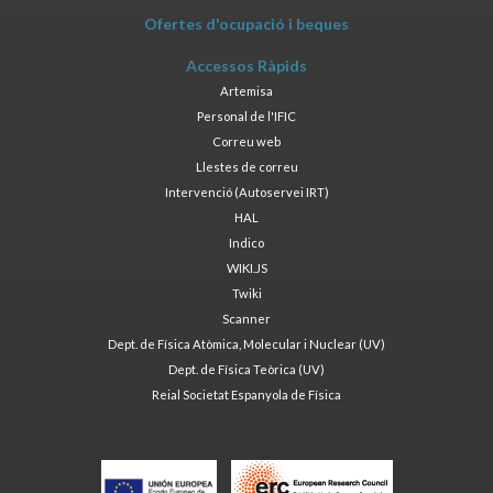
Ofertes d'ocupació i beques
Accessos Ràpids
Artemisa
Personal de l'IFIC
Correu web
Llestes de correu
Intervenció (Autoservei IRT)
HAL
Indico
WIKI.JS
Twiki
Scanner
Dept. de Física Atòmica, Molecular i Nuclear (UV)
Dept. de Física Teòrica (UV)
Reial Societat Espanyola de Física