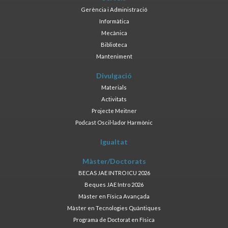
Gerència i Administració
Informàtica
Mecànica
Biblioteca
Manteniment
Divulgació
Materials
Activitats
Projecte Meitner
Podcast Oscil·lador Harmònic
Igualtat
Màster/Doctorats
BECAS JAE INTRO ICU 2026
Beques JAE Intro 2026
Màster en Física Avançada
Màster en Tecnologies Quàntiques
Programa de Doctorat en Física