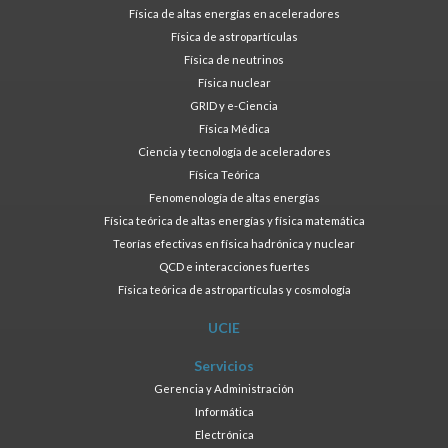
Física de altas energías en aceleradores
Física de astropartículas
Física de neutrinos
Física nuclear
GRID y e-Ciencia
Física Médica
Ciencia y tecnología de aceleradores
Física Teórica
Fenomenología de altas energías
Física teórica de altas energías y física matemática
Teorías efectivas en física hadrónica y nuclear
QCD e interacciones fuertes
Física teórica de astropartículas y cosmología
UCIE
Servicios
Gerencia y Administración
Informática
Electrónica