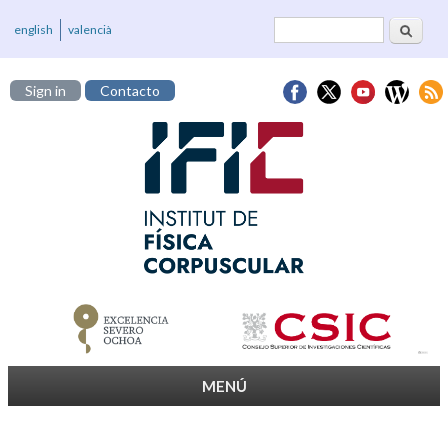
Buscar
Formulario de
english
valencià
búsqueda
Sign in
Contacto
MENÚ