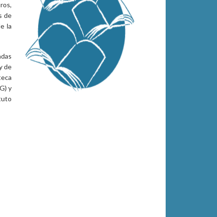
ros,
s de
e la
adas
y de
teca
G) y
tuto