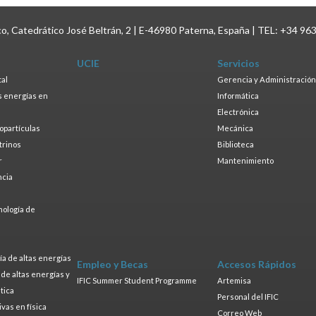
ico, Catedrático José Beltrán, 2 | E-46980 Paterna, España | TEL: +34 96
UCIE
Servicios
tal
Gerencia y Administración
as energías en
Informática
s
Electrónica
ropartículas
Mecánica
trinos
Biblioteca
r
Mantenimiento
ncia
a
nología de
s
a de altas energías
Empleo y Becas
Accesos Rápidos
a de altas energías y
IFIC Summer Student Programme
Artemisa
tica
Personal del IFIC
ivas en física
Correo Web