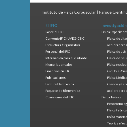
Instituto de Física Corpuscular | Parque Científ
El IFIC
Investigación
Sobre el IFIC
Física Experimen
Convenio IFIC (UVEG-CSIC)
Física de alt
Estructura Organizativa
aceleradore
Personal del IFIC
Física de ast
Información para el visitante
Física de neu
Memorias anuales
Física nuclea
Financiación IFIC
GRID y e-Cie
Publicaciones
Física Médic
Factura Electrónica
Ciencia y tec
Paquete de Bienvenida
aceleradore
Comisiones del IFIC
Física Teórica
Fenomenologí
Física teóric
física matemá
Teorías efect