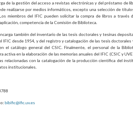
ga de la gestión del acceso a revistas electrónicas y del préstamo de lib
de realizarse por medios informáticos, excepto una selección de título
 Los miembros del IFIC pueden solicitar la compra de libros a través d
plicación, competencia de la Comisión de Biblioteca.
encarga también del inventario de las tesis doctorales y tesinas deposit
el IFIC desde 1954, y del registro y catalogación de las tesis doctorales 
en el catálogo general del CSIC. Finalmente, el personal de la Biblio
a activa en la elaboración de las memorias anuales del IFIC (CSIC y UVE
eas relacionadas con la catalogación de la producción científica del insti
atos institucionales.
3788
co:
bibific@ific.uv.es