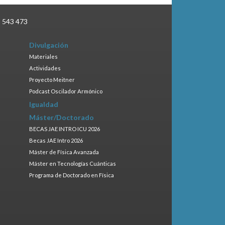
3 543 473
Divulgación
Materiales
Actividades
Proyecto Meitner
Podcast Oscilador Armónico
Igualdad
Máster/Doctorado
BECAS JAE INTRO ICU 2026
Becas JAE Intro 2026
Máster de Física Avanzada
Máster en Tecnologías Cuánticas
Programa de Doctorado en Física