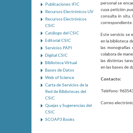
personal se encar
Publicaciones IFIC
cuya petición pue
Recursos Electrónicos UV
consulta in situ.
Recursos Electrónicos
correspondiente a
CSIC
Catálogo del CSIC
Este servicio se 
Editorial CSIC
en la biblioteca d
las monografías 
Servicios PAPI
colabora de maner
Digital CSIC
las distintas tar
Biblioteca Virtual
en las bases de d
Bases de Datos
Web of Science
Contacto:
Carta de Servicios de la
Teléfono: 96354
Red de Bibliotecas del
CSIC
Correo electróni
Quejas y Sugerencias del
CSIC
SCOAP3 Books