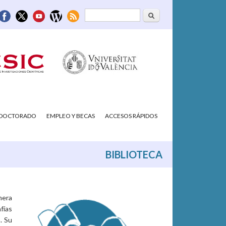
Buscar
Formulario de
búsqueda
/DOCTORADO
EMPLEO Y BECAS
ACCESOS RÁPIDOS
BIBLIOTECA
imera
fías
. Su