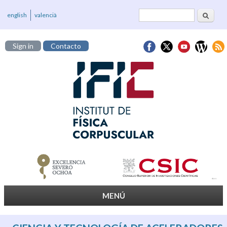
Buscar
Formulario de
english
valencià
búsqueda
Sign in
Contacto
MENÚ