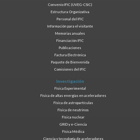
Convenio IFIC (UVEG-CSIC)
Estructura Organizativa
Personal del IFIC
Información para el visitante
Memorias anuales
Financiación IFIC
Publicaciones
Factura Electrónica
Paquete de Bienvenida
Comisiones del IFIC
Investigación
Física Experimental
Física de altas energías en aceleradores
Física de astropartículas
Física de neutrinos
Física nuclear
GRID y e-Ciencia
Física Médica
Ciencia y tecnología de aceleradores