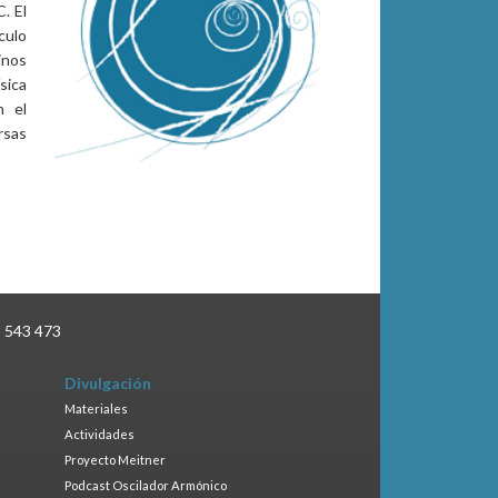
. El
culo
inos
sica
n el
rsas
3 543 473
Divulgación
Materiales
Actividades
Proyecto Meitner
Podcast Oscilador Armónico