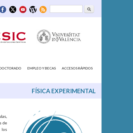
Buscar
Formulario de
búsqueda
/DOCTORADO
EMPLEO Y BECAS
ACCESOS RÁPIDOS
FÍSICA EXPERIMENTAL
las,
s de
 los