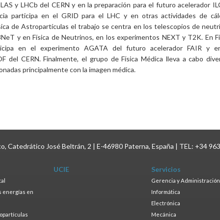
AS y LHCb del CERN y en la preparación para el futuro acelerador ILC
ia participa en el GRID para el LHC y en otras actividades de cál
ísica de Astropartículas el trabajo se centra en los telescopios de neutr
T y en Física de Neutrinos, en los experimentos NEXT y T2K. En Fí
ticipa en el experimento AGATA del futuro acelerador FAIR y e
 del CERN. Finalmente, el grupo de Física Médica lleva a cabo dive
ionadas principalmente con la imagen médica.
ico, Catedrático José Beltrán, 2 | E-46980 Paterna, España | TEL: +34 96
UCIE
Servicios
tal
Gerencia y Administración
as energías en
Informática
s
Electrónica
ropartículas
Mecánica