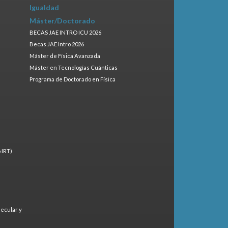
Igualdad
Máster/Doctorado
BECAS JAE INTRO ICU 2026
Becas JAE Intro 2026
Máster de Física Avanzada
Máster en Tecnologías Cuánticas
Programa de Doctorado en Física
 IRT)
lecular y