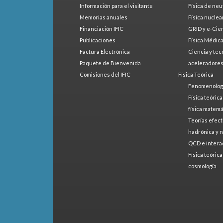
Información para el visitante
Física de neu
Memorias anuales
Física nuclea
Financiación IFIC
GRID y e-Cie
Publicaciones
Física Médic
Factura Electrónica
Ciencia y tec
Paquete de Bienvenida
aceleradore
Comisiones del IFIC
Física Teórica
Fenomenologí
Física teóric
física matemá
Teorías efect
hadrónica y 
QCD e intera
Física teóric
cosmología