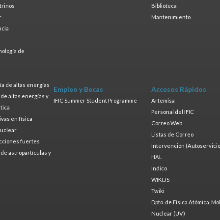
trinos
Biblioteca
r
Mantenimiento
ncia
a
nología de
s
a de altas energías
Empleo y Becas
Accesos Rápidos
a de altas energías y
IFIC Summer Student Programme
Artemisa
tica
Personal del IFIC
ivas en física
Correo Web
nuclear
Listas de Correo
cciones fuertes
Intervención (Autoservicio
a de astropartículas y
HAL
Indico
WIKI.JS
Twiki
Dpto. de Física Atómica, Mo
Nuclear (UV)