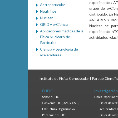
experimentos ATL
Astropartículas
grupo de e-Cienc
Neutrinos
distribuido. En F
Nuclear
ANTARES Y KM3Ne
GRID y e-Ciencia
Nuclear, se par
Aplicaciones médicas de la
experimento nTOF
Física Nuclear y de
actividades relac
Partículas
Ciencia y tecnología de
aceleradores
Instituto de Física Corpuscular | Parque Científ
El IFIC
Investigación
Sobre el IFIC
Física Experimen
Convenio IFIC (UVEG-CSIC)
Física de alt
Estructura Organizativa
aceleradore
Personal del IFIC
Física de ast