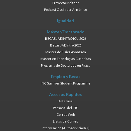
Proyecto Meitner
Podcast Oscilador Armónico
Igualdad
Máster/Doctorado
BECAS JAE INTRO ICU 2026
Becas JAE Intro 2026
Máster de Física Avanzada
Máster en Tecnologías Cuánticas
Programa de Doctorado en Física
Empleo y Becas
IFIC Summer Student Programme
Accesos Rápidos
Artemisa
Personal del IFIC
Correo Web
Listas de Correo
Intervención (Autoservicio IRT)