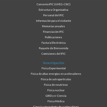
Convenio IFIC (UVEG-CSIC)
Estructura Organizativa
Personal del IFIC
Información para el visitante
Memorias anuales
Financiación IFIC
Publicaciones
Factura Electrónica
Paquete de Bienvenida
Comisiones del IFIC
Investigación
Física Experimental
Física de altas energías en aceleradores
Física de astropartículas
Física de neutrinos
Física nuclear
GRID y e-Ciencia
Física Médica
Ciencia y tecnología de aceleradores