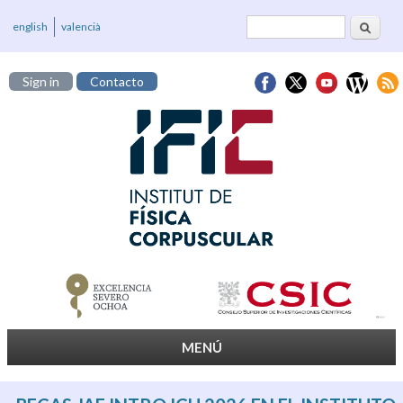
Buscar
Formulario de
english
valencià
búsqueda
Sign in
Contacto
MENÚ