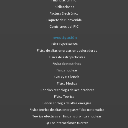
Financiación IFIC
Publicaciones
Factura Electrónica
Paquete de Bienvenida
Comisiones del IFIC
Investigación
Física Experimental
Física de altas energías en aceleradores
Física de astropartículas
Física de neutrinos
Física nuclear
GRID y e-Ciencia
Física Médica
Ciencia y tecnología de aceleradores
Física Teórica
Fenomenología de altas energías
Física teórica de altas energías y física matemática
Teorías efectivas en física hadrónica y nuclear
QCD e interacciones fuertes