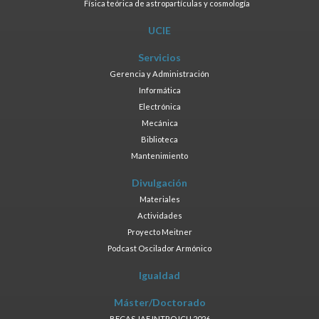
Física teórica de astropartículas y cosmología
UCIE
Servicios
Gerencia y Administración
Informática
Electrónica
Mecánica
Biblioteca
Mantenimiento
Divulgación
Materiales
Actividades
Proyecto Meitner
Podcast Oscilador Armónico
Igualdad
Máster/Doctorado
BECAS JAE INTRO ICU 2026