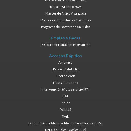
Becas JAE Intro 2026
Máster de Física Avanzada
Máster en Tecnologías Cuánticas
Programa de Doctorado en Física
Empleo y Becas
IFIC Summer Student Programme
Accesos Rápidos
Artemisa
Personal del IFIC
Correo Web
Listas de Correo
Intervención (Autoservicio IRT)
HAL
Indico
WIKI.JS
Twiki
Dpto. de Física Atómica, Molecular y Nuclear (UV)
Dpto. de Física Teórica (UV)