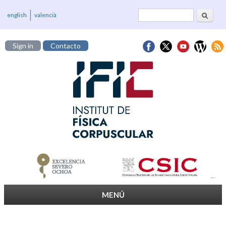
Buscar
Formulario de
english
valencià
búsqueda
Sign in
Contacto
MENÚ