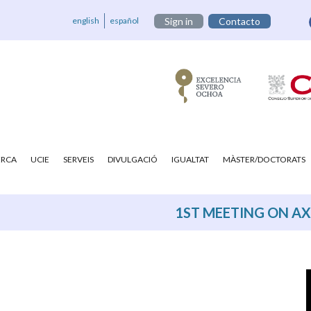
english
español
Sign in
Contacto
ERCA
UCIE
SERVEIS
DIVULGACIÓ
IGUALTAT
MÀSTER/DOCTORATS
1ST MEETING ON A