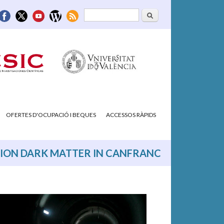
Cerca
Formulari de
cerca
OFERTES D'OCUPACIÓ I BEQUES
ACCESSOS RÀPIDS
XION DARK MATTER IN CANFRANC