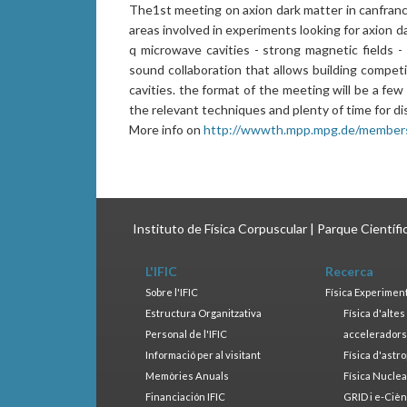
The1st meeting on axion dark matter in canfranc 
areas involved in experiments looking for axion d
q microwave cavities - strong magnetic fields - 
sound collaboration that allows building compet
cavities. the format of the meeting will be a fe
the relevant techniques and plenty of time for d
More info on
http://wwwth.mpp.mpg.de/member
Instituto de Física Corpuscular | Parque Científ
L'IFIC
Recerca
Sobre l'IFIC
Física Experimen
Estructura Organitzativa
Física d'alte
Personal de l'IFIC
accelerador
Informació per al visitant
Física d'astr
Memòries Anuals
Física Nucle
Financiación IFIC
GRID i e-Cièn