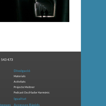
3 543 473
Divulgació
Materials
Activitats
Projecte Meitner
Podcast Oscil·lador Harmònic
Igualtat
 beques
Accessos Ràpids