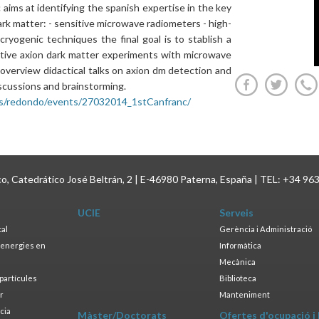
aims at identifying the spanish expertise in the key
ark matter: - sensitive microwave radiometers - high-
cryogenic techniques the final goal is to stablish a
itive axion dark matter experiments with microwave
w overview didactical talks on axion dm detection and
iscussions and brainstorming.
s/redondo/events/27032014_1stCanfranc/
ico, Catedrático José Beltrán, 2 | E-46980 Paterna, España | TEL: +34 96
UCIE
Serveis
tal
Gerència i Administració
s energies en
Informàtica
s
Mecànica
opartícules
Biblioteca
ar
Manteniment
cia
Màster/Doctorats
Ofertes d'ocupació i