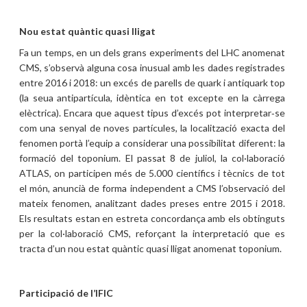
Nou estat quàntic quasi lligat
Fa un temps, en un dels grans experiments del LHC anomenat
CMS, s’observà alguna cosa inusual amb les dades registrades
entre 2016 i 2018: un excés de parells de quark i antiquark top
(la seua antipartícula, idèntica en tot excepte en la càrrega
elèctrica). Encara que aquest tipus d’excés pot interpretar‑se
com una senyal de noves partícules, la localització exacta del
fenomen portà l’equip a considerar una possibilitat diferent: la
formació del toponium. El passat 8 de juliol, la col·laboració
ATLAS, on participen més de 5.000 científics i tècnics de tot
el món, anuncià de forma independent a CMS l’observació del
mateix fenomen, analitzant dades preses entre 2015 i 2018.
Els resultats estan en estreta concordança amb els obtinguts
per la col·laboració CMS, reforçant la interpretació que es
tracta d’un nou estat quàntic quasi lligat anomenat toponium.
Participació de l’IFIC