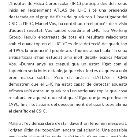
L’Institut de Física Corpuscular (IFIC) participa des dels seus
inicis en l’experiment ATLAS del LHC i té una presència
destacada en el grup de física del quark top. L’investigador del
CSIC a l’IFIC, Marcel Vos, ha contribuït en el procés de revisió
d’aquest resultat. Vos també coordina el LHC Top Working
Group, l’equip encarregat de tots els resultats relacionats
amb el quark top en el LHC. «Des de la detecció del quark top
el 1995, la producció i propietats d’aquesta partícula i la seua
antipartícula s’han estudiat amb molt detall», explica Marcel
Vos. «Durant anys es cregué que un estat lligat com el
toponium seria indetectable, ja que els efectes d’aquesta unió
eren massa subtils. Però els anàlisis d’ATLAS i CMS
demostren que el LHC ha estat capaç de detectar aquesta
efímera unió entre un quark top i un antiquark top, la qual cosa
resultaria en aquest nou estat quasi lligat que ja es predeia en
1990, fins i tot abans del descobriment del quark top», afirma
el científic del CSIC.
Malgrat l’evidència clara d’estar davant un fenomen inesperat,
l’origen últim del toponium encara cal aclarir-lo. Una possible
explicació alternativa seria l’existència d’una nova partícula