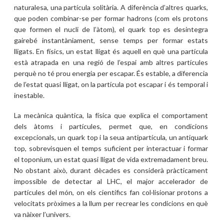
naturalesa, una partícula solitària. A diferència d’altres quarks,
que poden combinar-se per formar hadrons (com els protons
que formen el nucli de l’àtom), el quark top es desintegra
gairebé instantàniament, sense temps per formar estats
lligats. En físics, un estat lligat és aquell en què una partícula
està atrapada en una regió de l’espai amb altres partícules
perquè no té prou energia per escapar. És estable, a diferencia
de l’estat quasi lligat, on la partícula pot escapar i és temporal i
inestable.
La mecànica quàntica, la física que explica el comportament
dels àtoms i partícules, permet que, en condicions
excepcionals, un quark top i la seua antipartícula, un antiquark
top, sobrevisquen el temps suficient per interactuar i formar
el toponium, un estat quasi lligat de vida extremadament breu.
No obstant això, durant dècades es considerà pràcticament
impossible de detectar al LHC, el major accelerador de
partícules del món, on els científics fan col·lisionar protons a
velocitats pròximes a la llum per recrear les condicions en què
va nàixer l’univers.