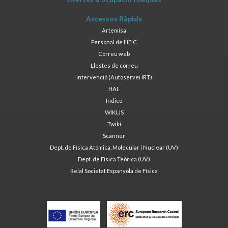
Accessos Ràpids
Artemisa
Personal de l'IFIC
Correu web
Llestes de correu
Intervenció (Autoservei IRT)
HAL
Indico
WIKI.JS
Twiki
Scanner
Dept. de Física Atòmica, Molecular i Nuclear (UV)
Dept. de Física Teòrica (UV)
Reial Societat Espanyola de Física