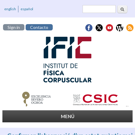
Cerca
Formulari de
english
español
cerca
Sign in
Contacto
MENÚ