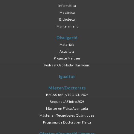
Informàtica
Mecànica
Biblioteca
Manteniment
Divulgació
Materials
Activitats
Projecte Meitner
Podcast Oscil·lador Harmònic
Igualtat
Màster/Doctorats
BECAS JAE INTRO ICU 2026
Beques JAE Intro 2026
Màster en Física Avançada
Màster en Tecnologies Quàntiques
Programa de Doctorat en Física
Ofertes d'ocupació i beques