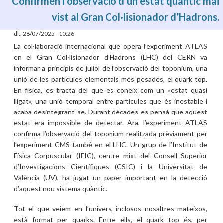
Confirmen l’observació d’un estat quàntic mai
vist al Gran Col·lisionador d’Hadrons.
dl., 28/07/2025 - 10:26
La col·laboració internacional que opera l’experiment ATLAS
en el Gran Col·lisionador d’Hadrons (LHC) del CERN va
informar a principis de juliol de l’observació del toponium, una
unió de les partícules elementals més pesades, el quark top.
En física, es tracta del que es coneix com un «estat quasi
lligat», una unió temporal entre partícules que és inestable i
acaba desintegrant-se. Durant dècades es pensà que aquest
estat era impossible de detectar. Ara, l’experiment ATLAS
confirma l’observació del toponium realitzada prèviament per
l’experiment CMS també en el LHC. Un grup de l’Institut de
Física Corpuscular (IFIC), centre mixt del Consell Superior
d’Investigacions Científiques (CSIC) i la Universitat de
València (UV), ha jugat un paper important en la detecció
d’aquest nou sistema quàntic.
Tot el que veiem en l’univers, inclosos nosaltres mateixos,
està format per quarks. Entre ells, el quark top és, per