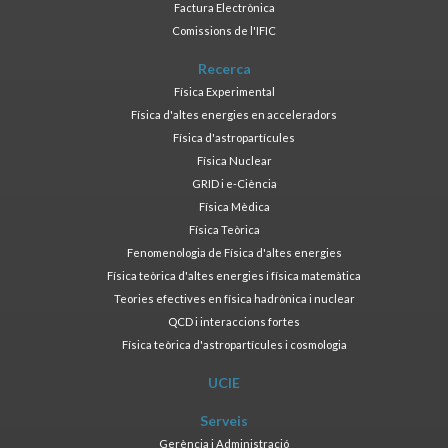
Factura Electrònica
Comissions de l'IFIC
Recerca
Física Experimental
Física d'altes energies en acceleradors
Física d'astropartícules
Física Nuclear
GRID i e-Ciència
Física Mèdica
Física Teòrica
Fenomenologia de Física d'altes energies
Física teòrica d'altes energies i física matemàtica
Teories efectives en física hadrònica i nuclear
QCD i interaccions fortes
Física teòrica d'astropartícules i cosmologia
UCIE
Serveis
Gerència i Administració