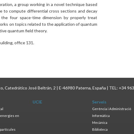
oration, a group working in a novel technique based
e to compute differential cross sections and decay
n the four space-time dimension by properly treat
 works on topics related to the application of quantum
tive quantum field theory.
uilding, office 131.
ico, Catedrático José Beltrán, 2 | E-46980 Paterna, España | TEL: +34 96
UCIE
Serveis
tal
Gerència i Administració
s energies en
Informàtica
s
Mecànica
opartícules
Biblioteca