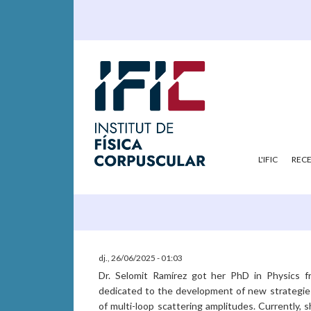
L'IFIC
REC
dj., 26/06/2025 - 01:03
Dr. Selomit Ramírez got her PhD in Physics f
dedicated to the development of new strategies
of multi-loop scattering amplitudes. Currently, s