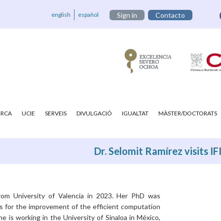
english
español
Sign in
Contacto
ERCA
UCIE
SERVEIS
DIVULGACIÓ
IGUALTAT
MÀSTER/DOCTORATS
Dr. Selomit Ramírez visits I
rom University of Valencia in 2023. Her PhD was
 for the improvement of the efficient computation
he is working in the University of Sinaloa in México,