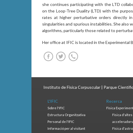
she continues participating with the LTD collab
on the Loop-Tree Duality (LTD) with the purpos
rates at higher perturbative orders directly i
singularities and spurious instabilities. She also
algorithms, particularly those related to perturba
Her office at IFIC is located in the Experimental B
Instituto de Física Corpuscular | Parque Científ
L'IFIC
Recerca
Sobre l'IFIC
Física Experimen
Estructura Organitzativa
Física d'alte
Personal de l'IFIC
accelerador
Informació per al visitant
Física d'astr