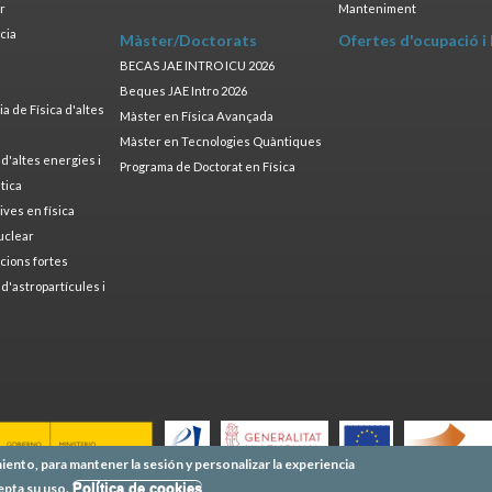
ar
Manteniment
cia
Màster/Doctorats
Ofertes d'ocupació i
a
BECAS JAE INTRO ICU 2026
Beques JAE Intro 2026
 de Física d'altes
Màster en Física Avançada
Màster en Tecnologies Quàntiques
 d'altes energies i
Programa de Doctorat en Física
tica
ives en física
uclear
cions fortes
 d'astropartícules i
iento, para mantener la sesión y personalizar la experiencia
epta su uso.
Política de cookies