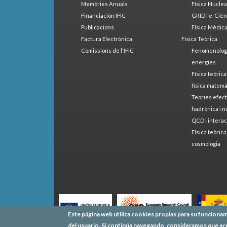
Memòries Anuals
Física Nucle
Financiación IFIC
GRID i e-Cièn
Publicacions
Física Mèdic
Factura Electrònica
Física Teòrica
Comissions de l'IFIC
Fenomenologia
energies
Física teòrica
física matemà
Teories efect
hadrònica i n
QCD i interac
Física teòrica
cosmologia
Este página web utiliza cookies propias para su funcionam
del usuario. Si continúa navegando, consideramos que ac