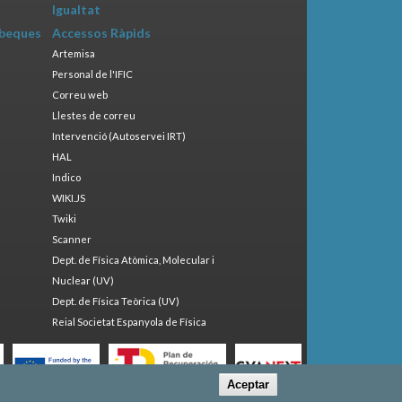
Igualtat
 beques
Accessos Ràpids
Artemisa
Personal de l'IFIC
Correu web
Llestes de correu
Intervenció (Autoservei IRT)
HAL
Indico
WIKI.JS
Twiki
Scanner
Dept. de Física Atòmica, Molecular i
Nuclear (UV)
Dept. de Física Teòrica (UV)
Reial Societat Espanyola de Física
Aceptar