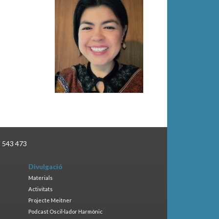
3 543 473
Divulgació
Materials
Activitats
Projecte Meitner
Podcast Oscil·lador Harmònic