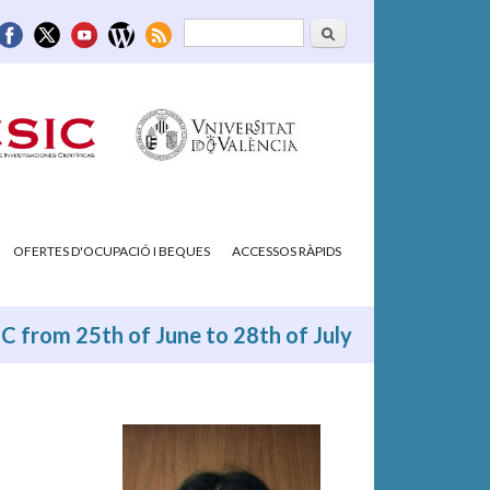
Cerca
Formulari de
cerca
OFERTES D'OCUPACIÓ I BEQUES
ACCESSOS RÀPIDS
FIC from 25th of June to 28th of July