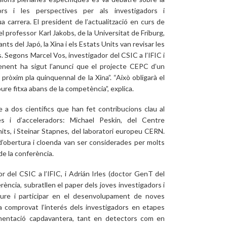
dors i les perspectives per als investigadors i
a carrera. El president de l’actualització en curs de
 el professor Karl Jakobs, de la Universitat de Friburg,
ts del Japó, la Xina i els Estats Units van revisar les
. Segons Marcel Vos, investigador del CSIC a l’IFIC i
enent ha sigut l’anunci que el projecte CEPC d’un
l pròxim pla quinquennal de la Xina”. “Això obligarà el
re fitxa abans de la competència”, explica.
a dos científics que han fet contribucions clau al
ules i d’acceleradors: Michael Peskin, del Centre
nits, i Steinar Stapnes, del laboratori europeu CERN.
’obertura i cloenda van ser considerades per molts
e la conferència.
r del CSIC a l’IFIC, i Adrián Irles (doctor GenT del
rència, subratllen el paper dels joves investigadors i
ure i participar en el desenvolupament de noves
 comprovat l’interés dels investigadors en etapes
umentació capdavantera, tant en detectors com en