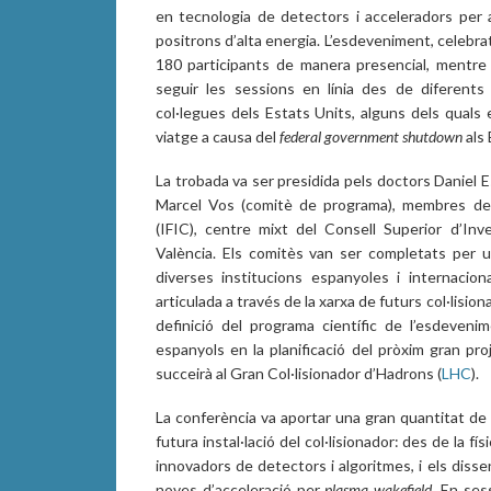
en tecnologia de detectors i acceleradors per a 
positrons d’alta energia. L’esdeveniment, celebra
180 participants de manera presencial, mentre
seguir les sessions en línia des de diferents
col·legues dels Estats Units, alguns dels quals 
viatge a causa del
federal government shutdown
als 
La trobada va ser presidida pels doctors Daniel Es
Marcel Vos (comitè de programa), membres d
(IFIC), centre mixt del Consell Superior d’Inve
València. Els comitès van ser completats per un
diverses institucions espanyoles i internaciona
articulada a través de la xarxa de futurs col·lisio
definició del programa científic de l’esdevenim
espanyols en la planificació del pròxim gran pro
succeirà al Gran Col·lisionador d’Hadrons (
LHC
).
La conferència va aportar una gran quantitat de
futura instal·lació del col·lisionador: des de la f
innovadors de detectors i algoritmes, i els diss
noves d’acceleració per
plasma wakefield
. En ses