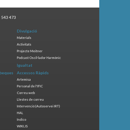
3 543 473
Divulgació
Materials
Activitats
Projecte Meitner
Podcast Oscil·lador Harmònic
Igualtat
 beques
Accessos Ràpids
Artemisa
Personal de l'IFIC
Correu web
Llestes de correu
Intervenció (Autoservei IRT)
HAL
Indico
WIKI.JS