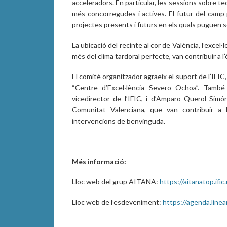
acceleradors. En particular, les sessions sobre t
més concorregudes i actives. El futur del camp 
projectes presents i futurs en els quals puguen ser
La ubicació del recinte al cor de València, l’excel·
més del clima tardoral perfecte, van contribuir a l
El comitè organitzador agraeix el suport de l’IFIC,
“Centre d’Excel·lència Severo Ochoa”. També 
vicedirector de l’IFIC, i d’Amparo Querol Simó
Comunitat Valenciana, que van contribuir a 
intervencions de benvinguda.
Més informació:
Lloc web del grup AITANA:
https://aitanatop.ific
Lloc web de l’esdeveniment:
https://agenda.linea