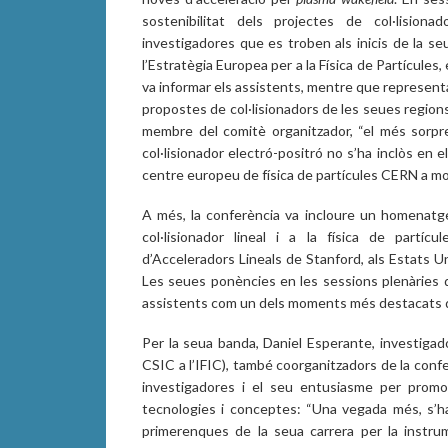
sostenibilitat dels projectes de col·lisiona
investigadores que es troben als inicis de la seu
l’Estratègia Europea per a la Física de Partícules,
va informar els assistents, mentre que representan
propostes de col·lisionadors de les seues regions
membre del comitè organitzador, “el més sorpr
col·lisionador electró-positró no s’ha inclòs en e
centre europeu de física de partícules CERN a mou
A més, la conferència va incloure un homenatge 
col·lisionador lineal i a la física de partíc
d’Acceleradors Lineals de Stanford, als Estats U
Les seues ponències en les sessions plenàries d
assistents com un dels moments més destacats d
Per la seua banda, Daniel Esperante, investigado
CSIC a l’IFIC), també coorganitzadors de la confe
investigadores i el seu entusiasme per promo
tecnologies i conceptes: “Una vegada més, s’ha
primerenques de la seua carrera per la instr