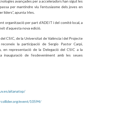
ecnologies avançades per a acceleradors han sigut les
passa per mantindre viu l’entusiasme dels joves en
 líders”, apunta Irles.
lent organització per part d’ADEIT i del comitè local, a
’èxit d’aquesta nova edició.
 del CSIC, de la Universitat de València i del Projecte
reconeix la participació de Sergio Pastor Carpi,
n, en representació de la Delegació del CSIC a la
la inauguració de l’esdeveniment amb les seues
.uv.es/aitanatop/
rcollider.org/event/10594/