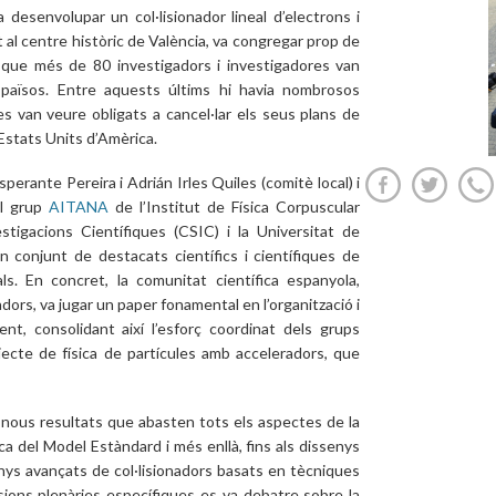
desenvolupar un col·lisionador lineal d’electrons i
t al centre històric de València, va congregar prop de
 que més de 80 investigadors i investigadores van
 països. Entre aquests últims hi havia nombrosos
es van veure obligats a cancel·lar els seus plans de
Estats Units d’Amèrica.
perante Pereira i Adrián Irles Quiles (comitè local) i
el grup
AITANA
de l’Institut de Física Corpuscular
stigacions Científiques (CSIC) i la Universitat de
 conjunt de destacats científics i científiques de
ls. En concret, la comunitat científica espanyola,
nadors, va jugar un paper fonamental en l’organització i
ent, consolidant així l’esforç coordinat dels grups
jecte de física de partícules amb acceleradors, que
 nous resultats que abasten tots els aspectes de la
ísica del Model Estàndard i més enllà, fins als dissenys
enys avançats de col·lisionadors basats en tècniques
sions plenàries específiques es va debatre sobre la