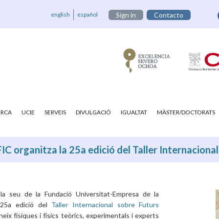
english
español
Sign in
Contacto
ERCA
UCIE
SERVEIS
DIVULGACIÓ
IGUALTAT
MÀSTER/DOCTORATS
IC organitza la 25a edició del Taller Internacional
la seu de la Fundació Universitat-Empresa de la
a 25a edició del
Taller Internacional sobre Futurs
ix físiques i físics teòrics, experimentals i experts