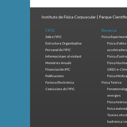
Instituto de Física Corpuscular | Parque Científ
L'IFIC
Recerca
Sobre l'IFIC
Física Experimen
Estructura Organitzativa
Física d'alte
Personal de l'IFIC
accelerador
Informació per al visitant
Física d'astr
Memòries Anuals
Física Nucle
Financiación IFIC
GRID i e-Cièn
Publicacions
Física Mèdic
Factura Electrònica
Física Teòrica
Comissions de l'IFIC
Fenomenologia
energies
Física teòrica
física matemà
Teories efect
hadrònica i n