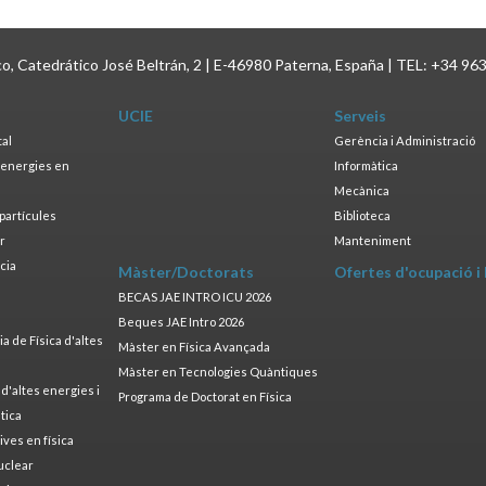
ico, Catedrático José Beltrán, 2 | E-46980 Paterna, España | TEL: +34 96
UCIE
Serveis
tal
Gerència i Administració
s energies en
Informàtica
s
Mecànica
opartícules
Biblioteca
ar
Manteniment
cia
Màster/Doctorats
Ofertes d'ocupació i
a
BECAS JAE INTRO ICU 2026
Beques JAE Intro 2026
 de Física d'altes
Màster en Física Avançada
Màster en Tecnologies Quàntiques
 d'altes energies i
Programa de Doctorat en Física
tica
ives en física
uclear