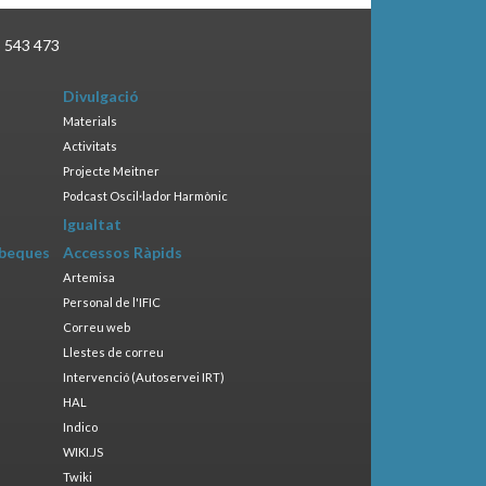
3 543 473
Divulgació
Materials
Activitats
Projecte Meitner
Podcast Oscil·lador Harmònic
Igualtat
 beques
Accessos Ràpids
Artemisa
Personal de l'IFIC
Correu web
Llestes de correu
Intervenció (Autoservei IRT)
HAL
Indico
WIKI.JS
Twiki