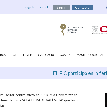
english
español
Sign in
Contacto
ERCA
UCIE
SERVEIS
DIVULGACIÓ
IGUALTAT
MÀSTER/DOCTORATS
El IFIC participa en la f
orpuscular, centro mixto del CSIC y la Universitat de
la feria de física “A LA LLUM DE VALÈNCIA” que tuvo
ías.