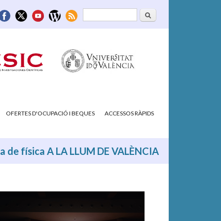
Cerca
Formulari de
cerca
OFERTES D'OCUPACIÓ I BEQUES
ACCESSOS RÀPIDS
eria de física A LA LLUM DE VALÈNCIA