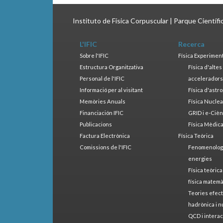
Instituto de Física Corpuscular | Parque Científ
L'IFIC
Recerca
Sobre l'IFIC
Física Experimen
Estructura Organitzativa
Física d'alte
Personal de l'IFIC
accelerador
Informació per al visitant
Física d'astr
Memòries Anuals
Física Nucle
Financiación IFIC
GRID i e-Cièn
Publicacions
Física Mèdic
Factura Electrònica
Física Teòrica
Comissions de l'IFIC
Fenomenologia
energies
Física teòrica
física matemà
Teories efect
hadrònica i n
QCD i interac