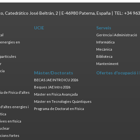
ico, Catedrático José Beltrán, 2 | E-46980 Paterna, España | TEL: +34 96
UCIE
Serveis
tal
Gerència i Administració
s energies en
Informàtica
s
Mecànica
opartícules
Biblioteca
ar
Manteniment
cia
Màster/Doctorats
Ofertes d'ocupació i
a
BECAS JAE INTRO ICU 2026
Beques JAE Intro 2026
 de Física d'altes
Màster en Física Avançada
Màster en Tecnologies Quàntiques
 d'altes energies i
Programa de Doctorat en Física
tica
ives en física
uclear
cions fortes