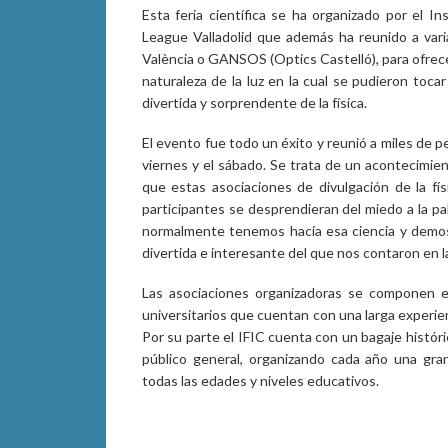
Esta feria científica se ha organizado por el In
League Valladolid que además ha reunido a vari
València o GANSOS (Optics Castelló), para ofrece
naturaleza de la luz en la cual se pudieron toc
divertida y sorprendente de la física.
El evento fue todo un éxito y reunió a miles de 
viernes y el sábado. Se trata de un acontecimien
que estas asociaciones de divulgación de la físi
participantes se desprendieran del miedo a la pal
normalmente tenemos hacia esa ciencia y demost
divertida e interesante del que nos contaron en la
Las asociaciones organizadoras se componen e
universitarios que cuentan con una larga experien
Por su parte el IFIC cuenta con un bagaje históri
público general, organizando cada año una gra
todas las edades y niveles educativos.