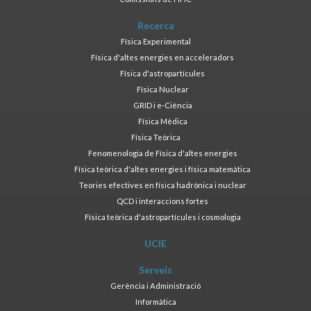
Recerca
Física Experimental
Física d'altes energies en acceleradors
Física d'astropartícules
Física Nuclear
GRID i e-Ciència
Física Mèdica
Física Teòrica
Fenomenologia de Física d'altes energies
Física teòrica d'altes energies i física matemàtica
Teories efectives en física hadrònica i nuclear
QCD i interaccions fortes
Física teòrica d'astropartícules i cosmologia
UCIE
Serveis
Gerència i Administració
Informàtica