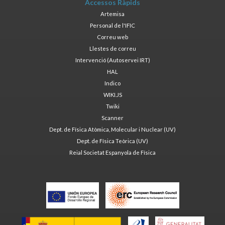
Accessos Ràpids
Artemisa
Personal de l'IFIC
Correu web
Llestes de correu
Intervenció (Autoservei IRT)
HAL
Indico
WIKI.JS
Twiki
Scanner
Dept. de Física Atòmica, Molecular i Nuclear (UV)
Dept. de Física Teòrica (UV)
Reial Societat Espanyola de Física