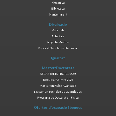
Mecànica
Biblioteca
Manteniment
Divulgació
Materials
Activitats
Projecte Meitner
Podcast Oscil·lador Harmònic
Igualtat
Màster/Doctorats
BECAS JAE INTRO ICU 2026
Beques JAE Intro 2026
Màster en Física Avançada
Màster en Tecnologies Quàntiques
Programa de Doctorat en Física
Ofertes d'ocupació i beques