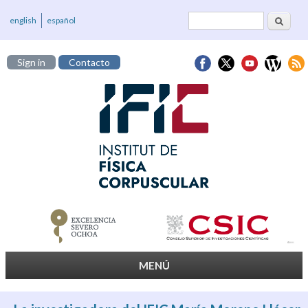
Cerca
Formulari de
english
español
cerca
Sign in
Contacto
MENÚ