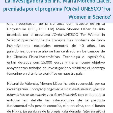
La investigadora del IFIC María Moreno Llácer,
premiada por el programa l’Oréal-UNESCO ‘For
Women in Science’
dc., 29/05/2024 - 09:54
Una investigación de la científica del Instituto de Física
Corpuscular (IFIC, CSIC-UV)
María Moreno Llácer ha sido
premiada por el programa L’Oréal-UNESCO ‘For Women in
Science’, que reconoce los trabajos más punteros de cinco
investigadoras nacionales menores de 40 años. Los
galardones, que este año se han centrado en los campos de
las Ciencias Físico-Matemáticas, Tecnología e Ingenierías,
están dotados con 15.000 euros y tienen como objetivo
apoyar estos trabajos de investigación y visibilizar el liderazgo
femenino en el ámbito científico en nuestro país.
Natural de Valencia, Moreno Llácer ha sido reconocida por su
investigación ‘
Concepto y origen de la masa en el universo, ¿por qué
estamos hechos de materia y no de antimateria?
’, con el que busca
estudiar en detalle las interacciones de la partícula
fundamental más pesada conocida, el quark cima, con el bosón
de Higgs. En palabras de la propia galardonada, “
algo sucedió al