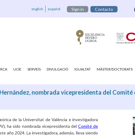
english
español
Sign in
Contacto
ERCA
UCIE
SERVEIS
DIVULGACIÓ
IGUALTAT
MÀSTER/DOCTORATS
r Hernández, nombrada vicepresidenta del Comité 
órica de la Universitat de València e investigadora
-UV), ha sido nombrada vicepresidenta del
Comité de
este año 2024. La investigadora, además, lleva siendo