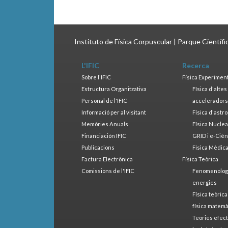
Instituto de Física Corpuscular | Parque Científ
L'IFIC
Recerca
Sobre l'IFIC
Física Experimen
Estructura Organitzativa
Física d'alte
Personal de l'IFIC
accelerador
Informació per al visitant
Física d'astr
Memòries Anuals
Física Nucle
Financiación IFIC
GRID i e-Cièn
Publicacions
Física Mèdic
Factura Electrònica
Física Teòrica
Comissions de l'IFIC
Fenomenologia
energies
Física teòrica
física matemà
Teories efect