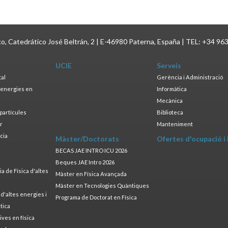
ico, Catedrático José Beltrán, 2 | E-46980 Paterna, España | TEL: +34 96
UCIE
Serveis
tal
Gerència i Administració
s energies en
Informàtica
s
Mecànica
opartícules
Biblioteca
ar
Manteniment
cia
Màster/Doctorats
Ofertes d'ocupació i
a
BECAS JAE INTRO ICU 2026
Beques JAE Intro 2026
 de Física d'altes
Màster en Física Avançada
Màster en Tecnologies Quàntiques
 d'altes energies i
Programa de Doctorat en Física
tica
ives en física