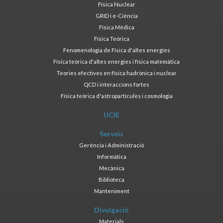
Física Nuclear
GRID i e-Ciència
Física Mèdica
Física Teòrica
Fenomenologia de Física d'altes energies
Física teòrica d'altes energies i física matemàtica
Teories efectives en física hadrònica i nuclear
QCD i interaccions fortes
Física teòrica d'astropartícules i cosmologia
UCIE
Serveis
Gerència i Administració
Informàtica
Mecànica
Biblioteca
Manteniment
Divulgació
Materials