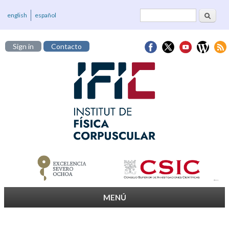
Cerca
Formulari de
english
español
cerca
Sign in
Contacto
MENÚ