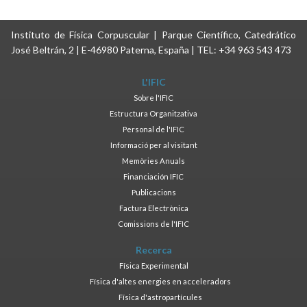
Instituto de Física Corpuscular | Parque Científico, Catedrático
José Beltrán, 2 | E-46980 Paterna, España | TEL: +34 963 543 473
L'IFIC
Sobre l'IFIC
Estructura Organitzativa
Personal de l'IFIC
Informació per al visitant
Memòries Anuals
Financiación IFIC
Publicacions
Factura Electrònica
Comissions de l'IFIC
Recerca
Física Experimental
Física d'altes energies en acceleradors
Física d'astropartícules