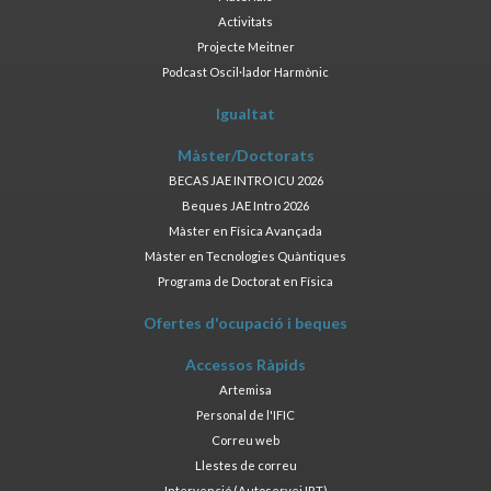
Activitats
Projecte Meitner
Podcast Oscil·lador Harmònic
Igualtat
Màster/Doctorats
BECAS JAE INTRO ICU 2026
Beques JAE Intro 2026
Màster en Física Avançada
Màster en Tecnologies Quàntiques
Programa de Doctorat en Física
Ofertes d'ocupació i beques
Accessos Ràpids
Artemisa
Personal de l'IFIC
Correu web
Llestes de correu
Intervenció (Autoservei IRT)